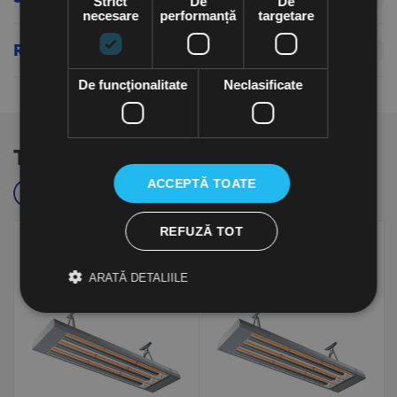
Strict
De
De
necesare
performanță
targetare
Recenzii produs
De funcţionalitate
Neclasificate
Te-ar putea interesa si...
ACCEPTĂ TOATE
Cele mai cautate
Populare
REFUZĂ TOT
ARATĂ DETALIILE