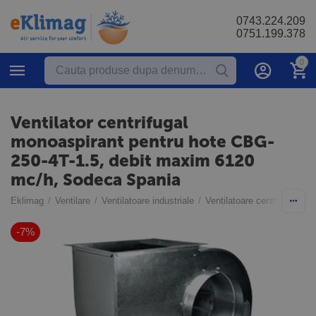
0743.224.209
0751.199.378
0
Ventilator centrifugal
monoaspirant pentru hote CBG-
250-4T-1.5, debit maxim 6120
mc/h, Sodeca Spania
Eklimag
/
Ventilare
/
Ventilatoare industriale
/
Ventilatoare centrifugale p
-7%