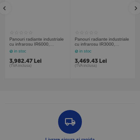
Panouri radiante industriale
Panouri radiante industriale
cu infrarosu IR6000,
cu infrarosu IR3000,
6000W, Frico Suedia
3000W, Frico Suedia
in stoc
in stoc
3,982.47
Lei
3,469.43
Lei
(TVA inclusa)
(TVA inclusa)
Livrare sigura si rapida