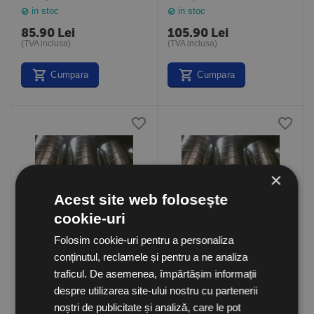
lungime
lungime
in stoc
in stoc
85.90
Lei
105.90
Lei
(TVA inclusa)
(TVA inclusa)
Cumpara
Cumpara
×
Acest site web folosește
cookie-uri
Folosim cookie-uri pentru a personaliza
Tubulatura circulara SPIRO
Tubulatura circulara SPIRO
Ø250, tronson de 3 m
Ø315, tronson de 3 m
conținutul, reclamele și pentru a ne analiza
lungime
lungime
in stoc
in stoc
traficul. De asemenea, împărtășim informații
130.90
Lei
167.90
Lei
despre utilizarea site-ului nostru cu partenerii
(TVA inclusa)
(TVA inclusa)
noștri de publicitate și analiză, care le pot