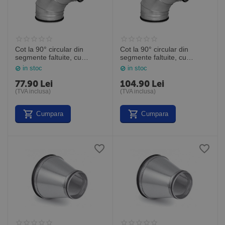
Cot la 90° circular din
Cot la 90° circular din
segmente faltuite, cu
segmente faltuite, cu
garnitura, Ø250
garnitura, Ø315
in stoc
in stoc
77.90
Lei
104.90
Lei
(TVA inclusa)
(TVA inclusa)
Cumpara
Cumpara