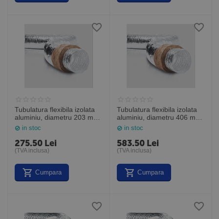
Tubulatura flexibila izolata
Tubulatura flexibila izolata
aluminiu, diametru 203 mm,
aluminiu, diametru 406 mm,
cutie de 10 m
cutie de 10 m
in stoc
in stoc
275.50
Lei
583.50
Lei
(TVA inclusa)
(TVA inclusa)
Cumpara
Cumpara