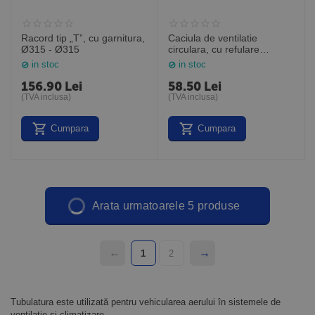
Racord tip „T”, cu garnitura,
Caciula de ventilatie
Ø315 - Ø315
circulara, cu refulare
orizontala, pentru tubulatura
in stoc
in stoc
Ø100
156.90
Lei
58.50
Lei
(TVA inclusa)
(TVA inclusa)
Cumpara
Cumpara
Arata urmatoarele 5 produse
1
2
Tubulatura este utilizată pentru vehicularea aerului în sistemele de
ventilaţie şi climatizare.