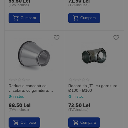
53.50
Lei
71.50
Lei
(TVA inclusa)
(TVA inclusa)
Cumpara
Cumpara
Reductie concentrica
Racord tip „T”, cu garnitura,
circulara, cu garnitura,
Ø100 - Ø100
Ø315 - Ø250
in stoc
in stoc
88.50
Lei
72.50
Lei
(TVA inclusa)
(TVA inclusa)
Cumpara
Cumpara