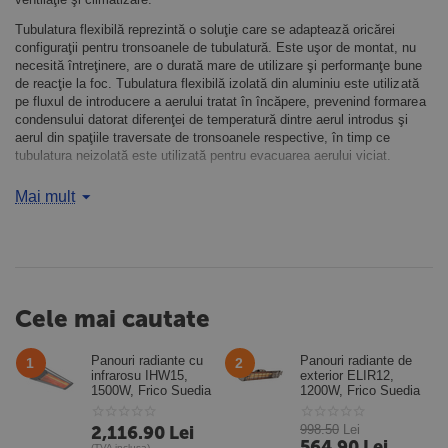
Tubulatura flexibilă reprezintă o soluţie care se adaptează oricărei
configuraţii pentru tronsoanele de tubulatură. Este uşor de montat, nu
necesită întreţinere, are o durată mare de utilizare şi performanţe bune
de reacţie la foc. Tubulatura flexibilă izolată din aluminiu este utilizată
pe fluxul de introducere a aerului tratat în încăpere, prevenind formarea
condensului datorat diferenţei de temperatură dintre aerul introdus şi
aerul din spaţiile traversate de tronsoanele respective, în timp ce
tubulatura neizolată este utilizată pentru evacuarea aerului viciat.
Tubulatura rigidă tip spiro poate fi utilizată pentru introducerea şi
Mai mult
evacuarea aerului şi poate fi montată atât în interiorul cât şi în exteriorul
clădirii. Pierderile de presiune la trecerea aerului prin tubulatură sunt mai
mici decât prin tubulatura flexibilă, permiţând alegerea unui ventilator cu
presiune disponibilă mai scăzută şi cu motor de putere mai mică,
micşorându-se astfel costul investiţiei şi realizându-se economii de
energie. Piesele speciale cum ar fi coturile, reducţiile, ramificaţiile tip
„T" şi „Y" permit realizarea de configuraţii complexe ale tubulaturii de
Cele mai cautate
ventilaţie şi climatizare, pentru fiecare proiect în parte.
Panouri radiante cu
Panouri radiante de
1
2
infrarosu IHW15,
exterior ELIR12,
1500W, Frico Suedia
1200W, Frico Suedia
2,116.90
Lei
998.50
Lei
564.90
Lei
(TVA inclusa)