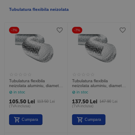
Tubulatura flexibila neizolata
-7%
-7%
Tubulatura flexibila
Tubulatura flexibila
neizolata aluminiu, diametru
neizolata aluminiu, diametru
160 mm, cutie de 10 m,
203 mm, cutie de 10 m,
in stoc
in stoc
ALUAFS 160
ALUAFS 203
105.50
Lei
137.50
Lei
113.50
Lei
147.90
Lei
(TVA inclusa)
(TVA inclusa)
Cumpara
Cumpara