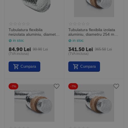
Tubulatura flexibila
Tubulatura flexibila izolata
neizolata aluminiu, diametru
aluminiu, diametru 254 mm,
127 mm, cutie de 10 m,
cutie de 10 m, ISOAFS 254
in stoc
in stoc
ALUAFS 127
84.90
Lei
341.50
Lei
90.90
Lei
365.50
Lei
(TVA inclusa)
(TVA inclusa)
Cumpara
Cumpara
-7%
-7%