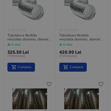
Tubulatura flexibila
Tubulatura flexibila
neizolata aluminiu, diametru
neizolata aluminiu, diametru
356 mm, cutie de 10 m,
406 mm, cutie de 10 m,
in stoc
in stoc
ALUAFS 356
ALUAFS 406
325.50
Lei
420.90
Lei
(TVA inclusa)
(TVA inclusa)
Cumpara
Cumpara