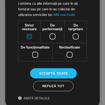
combina cu alte informații pe care le-ați
Cumpara
Cumpara
furnizat sau pe care le-au colectat din
utilizarea serviciilor lor.
Află mai multe
Strict
De
De
necesare
performanță
targetare
De funcţionalitate
Neclasificate
Cot la 90° circular presat,
Cot la 90° circular presat,
cu garnitura, Ø100
cu garnitura, Ø125
in stoc
in stoc
ACCEPTĂ TOATE
41.90
Lei
42.90
Lei
(TVA inclusa)
(TVA inclusa)
REFUZĂ TOT
Cumpara
Cumpara
ARATĂ DETALIILE