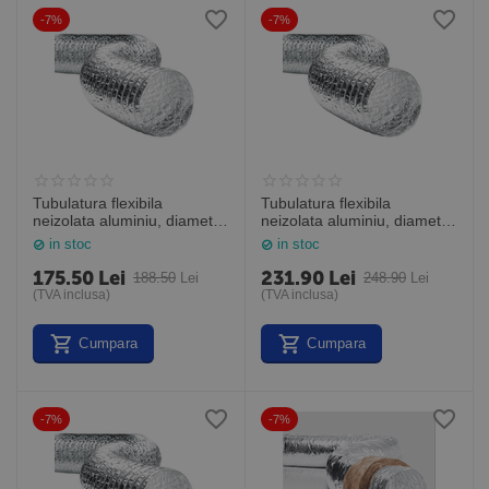
-7%
-7%
Tubulatura flexibila
Tubulatura flexibila
neizolata aluminiu, diametru
neizolata aluminiu, diametru
254 mm, cutie de 10 m,
315 mm, cutie de 10 m,
in stoc
in stoc
ALUAFS 254
ALUAFS 315
175.50
Lei
231.90
Lei
188.50
Lei
248.90
Lei
(TVA inclusa)
(TVA inclusa)
Cumpara
Cumpara
-7%
-7%