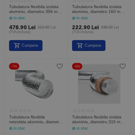
Tubulatura flexibila izolata
Tubulatura flexibila izolata
aluminiu, diametru 356 mm,
aluminiu, diametru 160 mm,
cutie de 10 m
cutie de 10 m
in stoc
in stoc
478.90
Lei
222.90
Lei
512.50
Lei
238.50
Lei
(TVA inclusa)
(TVA inclusa)
Cumpara
Cumpara
-7%
-6%
Tubulatura flexibila
Tubulatura flexibila izolata
neizolata aluminiu, diametru
aluminiu, diametru 315 mm,
102 mm, cutie de 10 m,
cutie de 10 m
in stoc
in stoc
ALUAFS 102