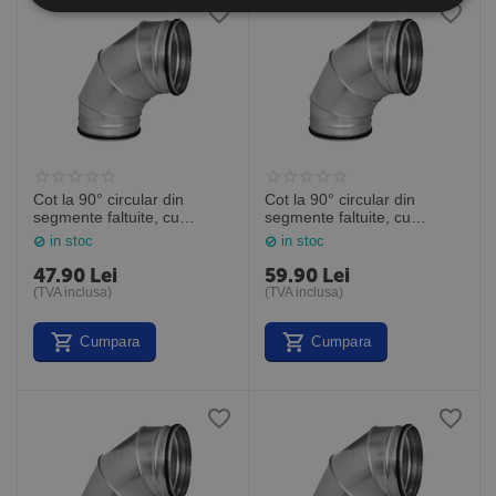
Cot la 90° circular din
Cot la 90° circular din
segmente faltuite, cu
segmente faltuite, cu
garnitura, Ø160
garnitura, Ø200
in stoc
in stoc
47.90
Lei
59.90
Lei
(TVA inclusa)
(TVA inclusa)
Cumpara
Cumpara