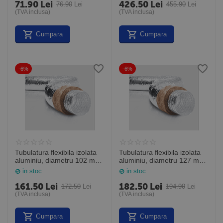
71.90
Lei
426.50
Lei
76.90
Lei
455.90
Lei
(TVA inclusa)
(TVA inclusa)
Cumpara
Cumpara
-6%
-6%
Tubulatura flexibila izolata
Tubulatura flexibila izolata
aluminiu, diametru 102 mm,
aluminiu, diametru 127 mm,
cutie de 10 m
cutie de 10 m
in stoc
in stoc
161.50
Lei
182.50
Lei
172.50
Lei
194.90
Lei
(TVA inclusa)
(TVA inclusa)
Cumpara
Cumpara