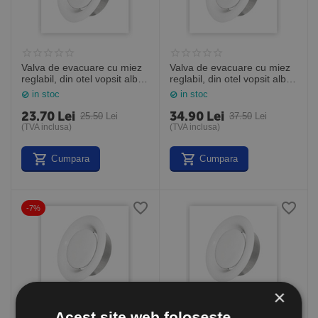
Valva de evacuare cu miez
Valva de evacuare cu miez
reglabil, din otel vopsit alb
reglabil, din otel vopsit alb
RAL9016, EAV 125
RAL9016, EAV 160
in stoc
in stoc
23.70
Lei
34.90
Lei
25.50
Lei
37.50
Lei
(TVA inclusa)
(TVA inclusa)
Cumpara
Cumpara
-7%
×
Acest site web folosește