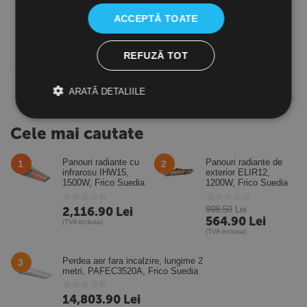
19.90
Lei
(TVA inclusa)
ACCEPTĂ TOATE
Cumpara
REFUZĂ TOT
ARATĂ DETALIILE
Cele mai cautate
Panouri radiante cu
Panouri radiante de
1
2
infrarosu IHW15,
exterior ELIR12,
1500W, Frico Suedia
1200W, Frico Suedia
2,116.90
Lei
998.50
Lei
564.90
Lei
(TVA inclusa)
(TVA inclusa)
Perdea aer fara incalzire, lungime 2
3
metri, PAFEC3520A, Frico Suedia
14,803.90
Lei