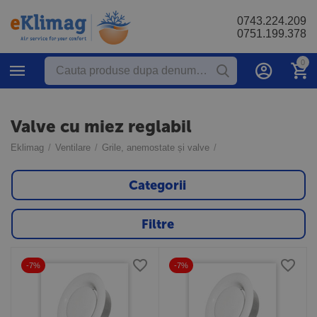
0743.224.209
0751.199.378
0
Valve cu miez reglabil
Eklimag
/
Ventilare
/
Grile, anemostate și valve
/
Categorii
Filtre
-7%
-7%