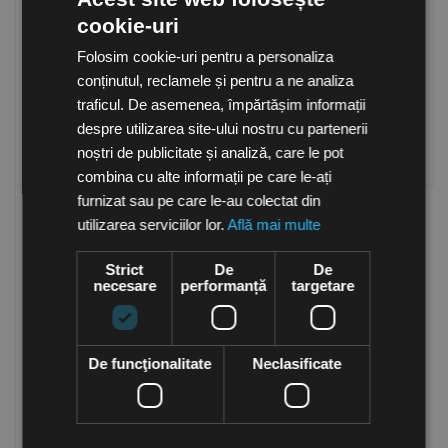
Valva de evacuare cu miez
Valva de evacuare cu miez
cookie-uri
reglabil, din otel vopsit alb
reglabil, din otel vopsit alb
RAL9016, EAV 200
RAL9016, EAV 250
in stoc
in stoc
Folosim cookie-uri pentru a personaliza
47.50
Lei
66.50
Lei
conținutul, reclamele și pentru a ne analiza
50.90
Lei
(TVA inclusa)
(TVA inclusa)
traficul. De asemenea, împărtășim informații
despre utilizarea site-ului nostru cu partenerii
Cumpara
Cumpara
noștri de publicitate și analiză, care le pot
combina cu alte informații pe care le-ați
furnizat sau pe care le-au colectat din
utilizarea serviciilor lor.
Află mai multe
Strict
De
De
necesare
performanță
targetare
De funcţionalitate
Neclasificate
Valva de evacuare cu miez
reglabil, din otel vopsit alb
RAL9016, EAV 100
in stoc