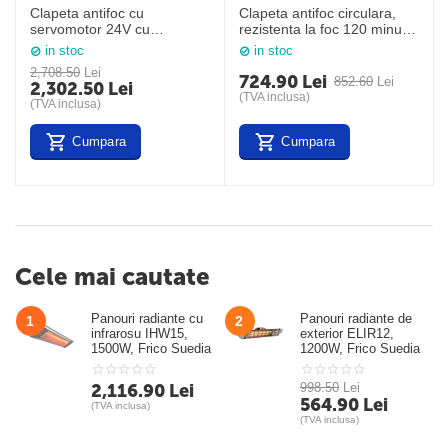
Clapeta antifoc cu
Clapeta antifoc circulara,
servomotor 24V cu
rezistenta la foc 120 minute,
termofuzibil, model BTT-30
BTT-25 D 125 mm, Brofer
in stoc
in stoc
EUROM D 400 mm +
Italia
2,708.50
Lei
BFL24-T, Brofer, Italia
724.90
Lei
852.60
Lei
2,302.50
Lei
(TVA inclusa)
(TVA inclusa)
Cumpara
Cumpara
Cele mai cautate
Panouri radiante cu
Panouri radiante de
1
2
infrarosu IHW15,
exterior ELIR12,
1500W, Frico Suedia
1200W, Frico Suedia
2,116.90
Lei
998.50
Lei
564.90
Lei
(TVA inclusa)
(TVA inclusa)