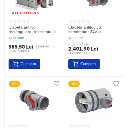
OFERTA SPECIALA
Clapeta antifoc
Clapeta antifoc cu
rectangulara, rezistenta la
servomotor 24V cu
foc 120 min., 400 x 200
termofuzibil, model BTT-30
in stoc
in stoc
mm, MDF-30 EURO, Brofer
EUROM D 450 mm +
2,825.50
Lei
BFL24-T, Brofer, Italia
585.50
Lei
1,064.50
Lei
2,401.90
Lei
(TVA inclusa)
(TVA inclusa)
Cumpara
Cumpara
-15%
-15%