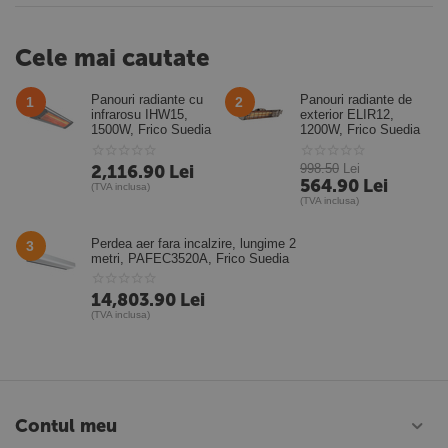
Cele mai cautate
Panouri radiante cu
Panouri radiante de
1
2
infrarosu IHW15,
exterior ELIR12,
1500W, Frico Suedia
1200W, Frico Suedia
2,116.90
Lei
998.50
Lei
564.90
Lei
(TVA inclusa)
(TVA inclusa)
Perdea aer fara incalzire, lungime 2
3
metri, PAFEC3520A, Frico Suedia
14,803.90
Lei
(TVA inclusa)
Contul meu