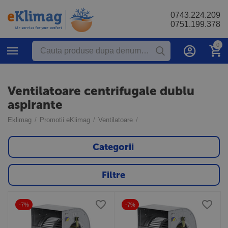
0743.224.209
0751.199.378
0
Ventilatoare centrifugale dublu
aspirante
Eklimag
/
Promotii eKlimag
/
Ventilatoare
/
Categorii
Filtre
-7%
-7%