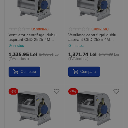
PROMOTION
PROMOTION
Ventilator centrifugal dublu
Ventilator centrifugal dublu
aspirant CBD-2525-4M
aspirant CBD-2525-4M
1/2/HE, debit maxim 2900
3/4/HE, debit maxim 4000
in stoc
in stoc
mc/h, Sodeca Spania
mc/h, Sodeca Spania
1,335.95
Lei
1,371.74
Lei
1,436.51
Lei
1,474.99
Lei
(TVA inclusa)
(TVA inclusa)
Cumpara
Cumpara
-7%
-7%