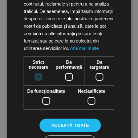
mc/h, Sodeca Spania
mc/h, Sodeca Spania
conținutul, reclamele și pentru a ne analiza
1,340.32
Lei
1,519.88
Lei
1,246.50
Lei
1,413.49
Lei
traficul. De asemenea, împărtășim informații
(TVA inclusa)
(TVA inclusa)
despre utilizarea site-ului nostru cu partenerii
noștri de publicitate și analiză, care le pot
Cumpara
Cumpara
combina cu alte informații pe care le-ați
furnizat sau pe care le-au colectat din
utilizarea serviciilor lor.
Află mai multe
-7%
-7%
Strict
De
De
necesare
performanță
targetare
De funcţionalitate
Neclasificate
PROMOTION
PROMOTION
Ventilator centrifugal dublu
Ventilator centrifugal dublu
aspirant CBD-3333-6M
aspirant CBD-2828-4M
3/4/HE, debit maxim 4500
1/2/HE, debit maxim 2500
in stoc
in stoc
mc/h, Sodeca Spania
mc/h, Sodeca Spania
2,238.14
Lei
1,377.70
Lei
1,481.40
Lei
2,081.47
Lei
ACCEPTĂ TOATE
(TVA inclusa)
(TVA inclusa)