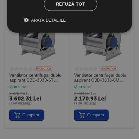
Cumpara
Cumpara
REFUZĂ TOT
ARATĂ DETALIILE
-7%
-7%
PROMOTION
PROMOTION
Ventilator centrifugal dublu
Ventilator centrifugal dublu
aspirant CBD-3939-6T
aspirant CBD-3333-6M
3/HE, debit maxim 10500
1/HE, debit maxim 6300
in stoc
in stoc
mc/h, Sodeca Spania
mc/h, Sodeca Spania
3,873.45
Lei
2,334.33
Lei
3,602.31
Lei
2,170.93
Lei
(TVA inclusa)
(TVA inclusa)
Cumpara
Cumpara