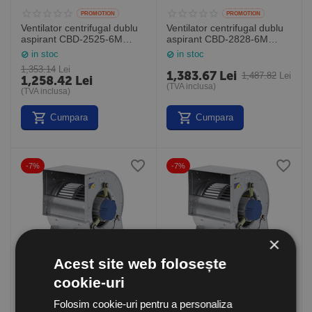
PROMOTION
PROMOTION
Ventilator centrifugal dublu
Ventilator centrifugal dublu
aspirant CBD-2525-6M
aspirant CBD-2828-6M
1/3/HE, debit maxim 3000
1/3/HE, debit maxim 3500
in stoc
in stoc
mc/h, Sodeca Spania
mc/h, Sodeca Spania
1,353.14
Lei
1,383.67
Lei
1,487.82
Lei
1,258.42
Lei
(TVA inclusa)
(TVA inclusa)
Cumpara
Cumpara
-7%
-7%
×
Acest site web folosește
PROMOTION
PROMOTION
cookie-uri
Ventilator centrifugal dublu
Ventilator centrifugal dublu
aspirant CBD-2525-6M
aspirant CBD-2828-4M
Folosim cookie-uri pentru a personaliza
1/5/HE, debit maxim 2700
3/4/HE, debit maxim 3500
in stoc
in stoc