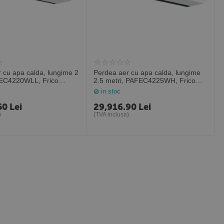
 cu apa calda, lungime 2
Perdea aer cu apa calda, lungime
FEC4220WLL, Frico
2.5 metri, PAFEC4225WH, Frico
Suedia
in stoc
50
Lei
29,916.90
Lei
)
(TVA inclusa)