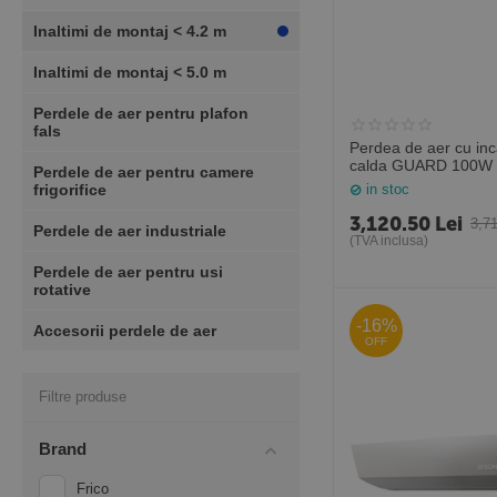
Inaltimi de montaj < 4.2 m
Inaltimi de montaj < 5.0 m
Perdele de aer pentru plafon
fals
Perdea de aer cu incalz
calda GUARD 100W 
Perdele de aer pentru camere
(Sonniger Polonia)
frigorifice
in stoc
3,120.50
Lei
3,7
Perdele de aer industriale
(TVA inclusa)
Perdele de aer pentru usi
rotative
-16%
Accesorii perdele de aer
OFF
Filtre produse
Brand
Frico