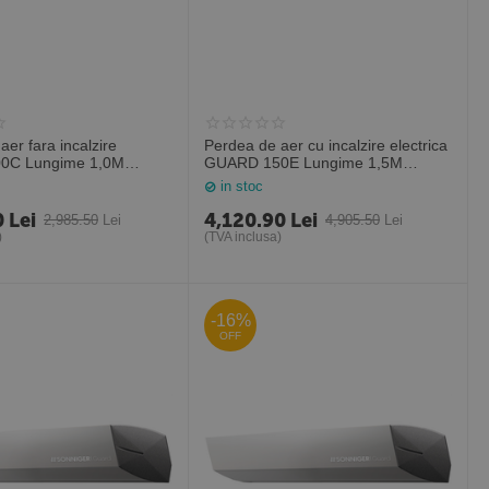
aer fara incalzire
Perdea de aer cu incalzire electrica
0C Lungime 1,0M
GUARD 150E Lungime 1,5M
Polonia)
(Sonniger Polonia)
in stoc
0
Lei
4,120.90
Lei
2,985.50
Lei
4,905.50
Lei
)
(TVA inclusa)
-16%
OFF