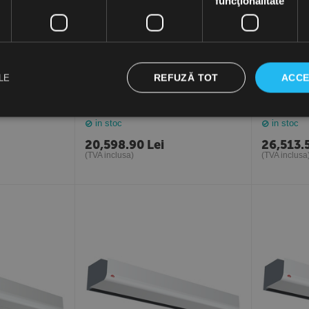
funcţionalitate
REFUZĂ TOT
ACCE
LE
alda, lungime 1
Perdea aer cu apa calda, lungime
Perdea aer
, Frico
1.5 metri, PAFEC4215WL, Frico
metri, PA
Suedia
in stoc
in stoc
20,598.90
Lei
26,513.
(TVA inclusa)
(TVA inclusa