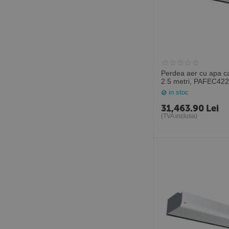
Perdea aer cu apa c
2.5 metri, PAFEC422
Suedia
in stoc
31,463.90
Lei
(TVA inclusa)