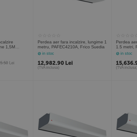
calzire
Perdea aer fara incalzire, lungime 1
Perdea aer
me 1,5M
metru, PAFEC4210A, Frico Suedia
1.5 metri,
Suedia
in stoc
in stoc
12,982.90
Lei
15,636.
15.50
Lei
(TVA inclusa)
(TVA inclusa