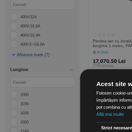
400V/11A
400V/16.6A
400V/22.4A
Perdea aer cu incalzi
400V3~/16.9A
lungime 1 metru, P
Frico Suedia
in stoc
400V3~/26.0A
Afiseaza toate (7)
17,070.50
Lei
400V3~/33.8A
(TVA inclusa)
Lungime
400V3~/42.9A
Acest site 
Folosim cookie-uri
1000
împărtășim informați
1039
pot combina cu alte 
1039
Află mai multe
1500
Strict necesar
1549