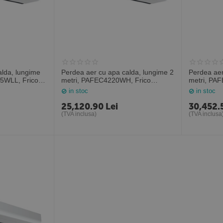
alda, lungime
Perdea aer cu apa calda, lungime 2
Perdea aer
15WLL, Frico
metri, PAFEC4220WH, Frico
metri, PA
Suedia
Suedia
in stoc
in stoc
25,120.90
Lei
30,452.
(TVA inclusa)
(TVA inclusa