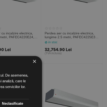
cu incalzire electrica,
Perdea aer cu incalzire electrica,
 metri, PAFEC4220E24,
lungime 2.5 metri, PAFEC4225E30,
ia
Frico Suedia
in stoc
90
Lei
32,754.90
Lei
)
(TVA inclusa)
×
ficul. De asemenea,
i analiză, care le
a serviciilor lor.
Neclasificate