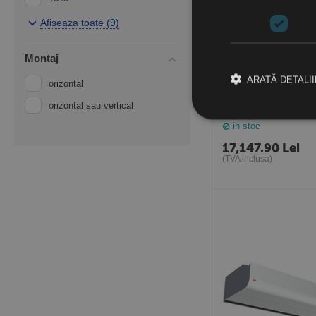
1549
Afiseaza toate (9)
2000
Montaj
2039
ARATĂ DETALII
orizontal
2549
Perdea aer cu apa c
orizontal sau vertical
metru, PAFEC4210WL
Suedia
in stoc
17,147.90
Lei
(TVA inclusa)