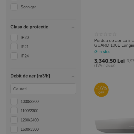
Sonniger
Clasa de protectie
IP20
Perdea de aer cu inca
GUARD 100E Lungi
IP21
(Sonniger Polonia)
in stoc
IP24
3,340.50
Lei
3,9
(TVA inclusa)
Debit de aer [m3/h]
-16%
OFF
1000/2200
1100/2300
1200/2400
1600/3300