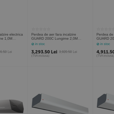
lzire electrica
Perdea de aer fara incalzire
Perdea de a
me 1,0M
GUARD 200C Lungime 2,0M
GUARD 20
(Sonniger Polonia)
(Sonniger 
in stoc
in stoc
3,293.50
Lei
4,911.5
76.50
Lei
3,920.50
Lei
(TVA inclusa)
(TVA inclusa