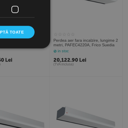
PTĂ TOATE
 cu apa calda, lungime 2
Perdea aer fara incalzire, lungime 2
FEC4220WL, Frico Suedia
metri, PAFEC4220A, Frico Suedia
in stoc
50
Lei
20,122.90
Lei
)
(TVA inclusa)