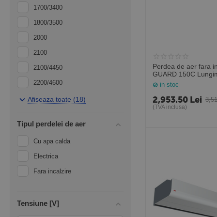
1700/3400
1800/3500
2000
2100
Perdea de aer fara in
2100/4450
GUARD 150C Lungi
(Sonniger Polonia)
2200/4600
in stoc
2300/4700
2,953.50
Lei
Afiseaza toate (18)
3,5
(TVA inclusa)
2700/5600
Tipul perdelei de aer
2800/5750
Cu apa calda
3100/6150
Electrica
3600
Fara incalzire
3700
4800
5000
Tensiune [V]