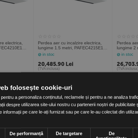
re electrica,
Perdea aer cu incalzire electrica,
Perdea aer 
AFEC4210E12,
lungime 1.5 metri, PAFEC4215E18,
lungime 2
Frico Suedia
Frico Sued
in stoc
in stoc
20,485.90
Lei
26,703.
(TVA inclusa)
(TVA inclusa
web folosește cookie-uri
 pentru a personaliza conținutul, reclamele și pentru a ne analiza tra
i despre utilizarea site-ului nostru cu partenerii noștri de publicitate ș
informații pe care le-ați furnizat sau pe care le-au colectat din utilizare
e
De performanță
De targetare
De