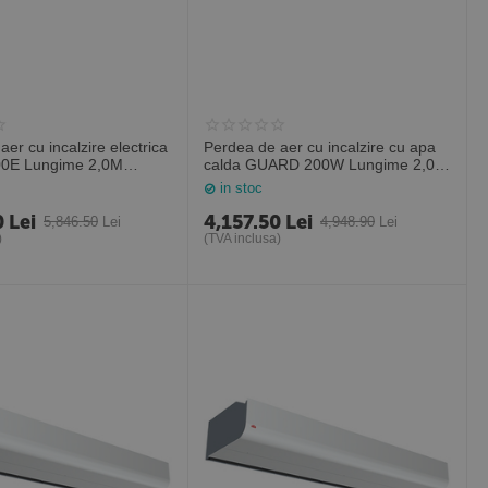
er cu incalzire electrica
Perdea de aer cu incalzire cu apa
0E Lungime 2,0M
calda GUARD 200W Lungime 2,0M
Polonia)
(Sonniger Polonia)
in stoc
0
Lei
4,157.50
Lei
5,846.50
Lei
4,948.90
Lei
)
(TVA inclusa)