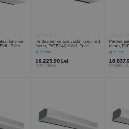
alda, lungime
Perdea aer cu apa calda, lungime 1
Perdea aer
5WL, Frico
metru, PAFEC4210WH, Frico
metru, PA
Suedia
Suedia
in stoc
in stoc
16,225.90
Lei
18,837.
(TVA inclusa)
(TVA inclusa