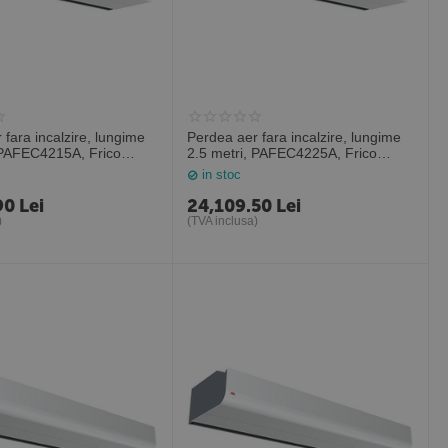
 fara incalzire, lungime
Perdea aer fara incalzire, lungime
 PAFEC4215A, Frico
2.5 metri, PAFEC4225A, Frico
Suedia
in stoc
90
Lei
24,109.50
Lei
)
(TVA inclusa)