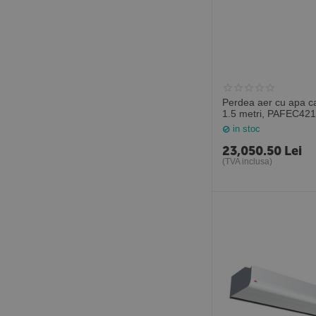
Perdea aer cu apa c
1.5 metri, PAFEC42
Suedia
in stoc
23,050.50
Lei
(TVA inclusa)