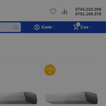
0743.224.209
0751.199.378
0
Cont
Cos
-16%
OFF