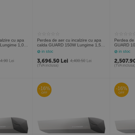
ire cu apa
Perdea de aer cu incalzire cu apa
Perdea de 
Lungime 1,0M
calda GUARD 150W Lungime 1,5M
GUARD 10
(Sonniger Polonia)
(Sonniger 
in stoc
in stoc
3,696.50
Lei
2,507.9
14.90
Lei
4,400.50
Lei
(TVA inclusa)
(TVA inclusa
-16%
-16%
OFF
OFF