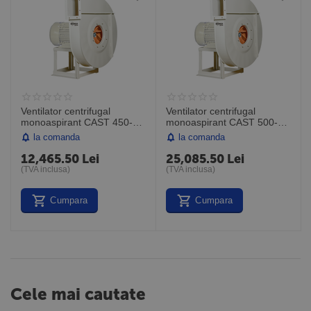
Ventilator centrifugal
Ventilator centrifugal
monoaspirant CAST 450-
monoaspirant CAST 500-
2T-5.5 IE3, debit maxim
2T-10 IE3, debit maxim
la comanda
la comanda
1800 mc/h, Sodeca Spania
2500 mc/h, Sodeca Spania
12,465.50
Lei
25,085.50
Lei
(TVA inclusa)
(TVA inclusa)
Cumpara
Cumpara
Cele mai cautate