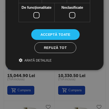
Cumpara
Cumpara
De funcţionalitate
Neclasificate
ACCEPTĂ TOATE
REFUZĂ TOT
Ventilator centrifugal
Ventilator centrifugal
ARATĂ DETALIILE
monoaspirant CMAT 540-
monoaspirant CAST 400-
2T-3 IE3, debit maxim 2800
2T-3 IE3, debit maxim 1300
la comanda
la comanda
mc/h, Sodeca Spania
mc/h, Sodeca Spania
15,044.90
Lei
10,330.50
Lei
(TVA inclusa)
(TVA inclusa)
Cumpara
Cumpara