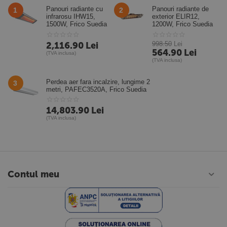
Panouri radiante cu
Panouri radiante de
1
2
infrarosu IHW15,
exterior ELIR12,
1500W, Frico Suedia
1200W, Frico Suedia
2,116.90
Lei
998.50
Lei
564.90
Lei
(TVA inclusa)
(TVA inclusa)
Perdea aer fara incalzire, lungime 2
3
metri, PAFEC3520A, Frico Suedia
14,803.90
Lei
(TVA inclusa)
Contul meu