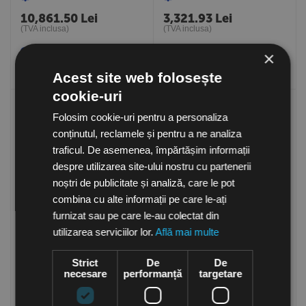
6300 mc/h, Sodeca Spania
Sodeca Spania
10,861.50
Lei
3,321.93
Lei
(TVA inclusa)
(TVA inclusa)
×
Cumpara
Cumpara
Acest site web folosește
cookie-uri
Folosim cookie-uri pentru a personaliza
conținutul, reclamele și pentru a ne analiza
traficul. De asemenea, împărtășim informații
despre utilizarea site-ului nostru cu partenerii
noștri de publicitate și analiză, care le pot
combina cu alte informații pe care le-ați
furnizat sau pe care le-au colectat din
Ventilator centrifugal
Ventilator centrifugal
utilizarea serviciilor lor.
Află mai multe
monoaspirant CMAT 325-
monoaspirant CMAT 527-
2T
2T, debit maxim 900 mc/h,
la comanda
la comanda
Sodeca Spania
Strict
De
De
3,320.50
Lei
4,694.32
Lei
necesare
performanță
targetare
(TVA inclusa)
(TVA inclusa)