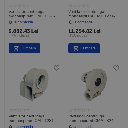
Ventilator centrifugal
Ventilator centrifugal
monoaspirant CMT 1128-
monoaspirant CMT 1231-
2T IE3, debit maxim 4500
2T-4 IE3, debit maxim 5200
la comanda
la comanda
mc/h, Sodeca Spania
mc/h, Sodeca Spania
9,882.43
Lei
11,254.82
Lei
(TVA inclusa)
(TVA inclusa)
Cumpara
Cumpara
Ventilator centrifugal
Ventilator centrifugal
monoaspirant CMT 1231-
monoaspirant CMAT 324-
2T-5.5 IE3, debit maxim
2T, debit maxim 300 mc/h,
la comanda
la comanda