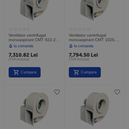
Ventilator centrifugal
Ventilator centrifugal
monoaspirant CMT 922-2T
monoaspirant CMT 1025-
IE3, debit maxim 2200
2T IE3, debit maxim 2800
la comanda
la comanda
mc/h, Sodeca Spania
mc/h, Sodeca Spania
7,310.82
Lei
7,794.50
Lei
(TVA inclusa)
(TVA inclusa)
Cumpara
Cumpara