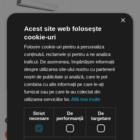
×
Acest site web folosește
cookie-uri
Perdea de aer electrica
pentru deschideri mici
Folosim cookie-uri pentru a personaliza
PA1508E03, Frico Suedia
in stoc
conținutul, reclamele și pentru a ne analiza
2,130.50
Lei
traficul. De asemenea, împărtășim informații
(TVA inclusa)
despre utilizarea site-ului nostru cu partenerii
noștri de publicitate și analiză, care le pot
Cumpara
combina cu alte informații pe care le-ați
furnizat sau pe care le-au colectat din
utilizarea serviciilor lor.
Află mai multe
Strict
De
De
necesare
performanță
targetare
Cele mai cautate
Panouri radiante cu
Panouri radiante de
1
2
infrarosu IHW15,
exterior ELIR12,