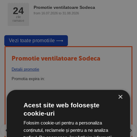
Promotie ventilatoare Sodeca
24
from 16.07.2026 to 31.08.2026
zile
ramase
Vezi toate promotiile
Promotie ventilatoare Sodeca
Detalii promotie
Promotia expira in:
×
Acest site web folosește
-7%
-7%
cookie-uri
Ventilator centrifugal inline
CA/LINE-10-3V, debit maxim
Folosim cookie-uri pentru a personaliza
260 mc/h pentru tubulatura
in stoc
conținutul, reclamele și pentru a ne analiza
circulara, Sodeca Spania
644.12
Lei
692.60
Lei