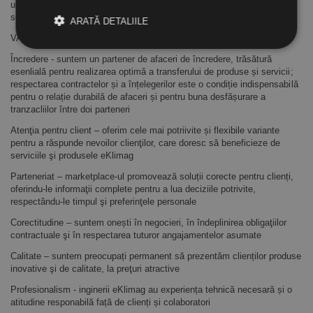
un marketplace online, de unde clienţii îşi pot procura produse şi
servicii, vrem să fim "Soluţia eficientă pe care o caută clienţii noştri!".
ARATĂ DETALIILE
VALORI MARKETPLACE
Încredere - suntem un partener de afaceri de încredere, trăsătură
esenlială pentru realizarea optimă a transferului de produse și servicii;
respectarea contractelor și a înțelegerilor este o condiție indispensabilă
pentru o relație durabilă de afaceri și pentru buna desfășurare a
tranzacliilor între doi parteneri
Atenţia pentru client – oferim cele mai potriivite și flexibile variante
pentru a răspunde nevoilor clienţilor, care doresc să beneficieze de
serviciile şi produsele eKlimag
Parteneriat – marketplace-ul promovează soluții corecte pentru clienți,
oferindu-le informaţii complete pentru a lua deciziile potrivite,
respectându-le timpul şi preferinţele personale
Corectitudine – suntem onești în negocieri, în îndeplinirea obligaţiilor
contractuale şi în respectarea tuturor angajamentelor asumate
Calitate – suntem preocupați permanent să prezentăm clienților produse
inovative şi de calitate, la preţuri atractive
Profesionalism - inginerii eKlimag au experiența tehnică necesară și o
atitudine responabilă față de clienți și colaboratori