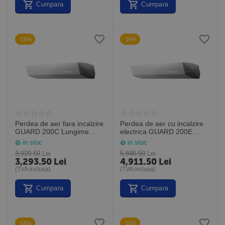
Cumpara
Cumpara
-16%
-16%
Perdea de aer fara incalzire
Perdea de aer cu incalzire
GUARD 200C Lungime
electrica GUARD 200E
2,0M (Sonniger Polonia)
Lungime 2,0M (Sonniger
in stoc
in stoc
Polonia)
3,920.50
Lei
5,846.50
Lei
3,293.50
Lei
4,911.50
Lei
(TVA inclusa)
(TVA inclusa)
Cumpara
Cumpara
-16%
-16%