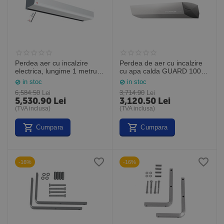
Perdea aer cu incalzire
Perdea de aer cu incalzire
electrica, lungime 1 metru -
cu apa calda GUARD 100W
telecomanda infrarosu
Lungime 1,0M (Sonniger
in stoc
in stoc
inclusa, PA2210CE05YD,
Polonia)
6,584.50
Lei
3,714.90
Lei
Frico Suedia
5,530.90
Lei
3,120.50
Lei
(TVA inclusa)
(TVA inclusa)
Cumpara
Cumpara
-16%
-16%