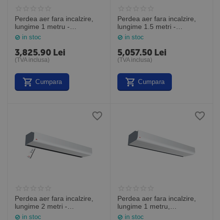
Perdea aer fara incalzire,
Perdea aer fara incalzire,
lungime 1 metru -
lungime 1.5 metri -
telecomanda infrarosu
telecomanda infrarosu
in stoc
in stoc
inclusa, PA2210CA, Frico
inclusa, PA2215CA, Frico
Suedia
Suedia
3,825.90
Lei
5,057.50
Lei
(TVA inclusa)
(TVA inclusa)
Cumpara
Cumpara
Perdea aer fara incalzire,
Perdea aer fara incalzire,
lungime 2 metri -
lungime 1 metru,
telecomanda infrarosu
PAFEC3510A, Frico Suedia
in stoc
in stoc