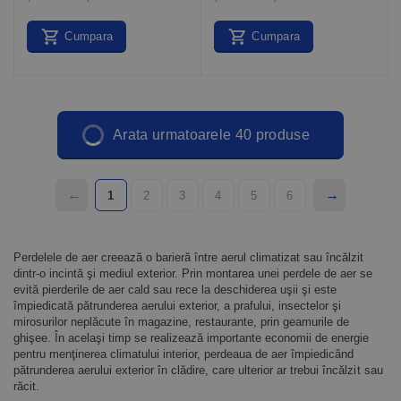
Cumpara
Cumpara
Arata urmatoarele 40 produse
1
2
3
4
5
6
Perdelele de aer creează o barieră între aerul climatizat sau încălzit
dintr-o incintă şi mediul exterior. Prin montarea unei perdele de aer se
evită pierderile de aer cald sau rece la deschiderea uşii şi este
împiedicată pătrunderea aerului exterior, a prafului, insectelor şi
mirosurilor neplăcute în magazine, restaurante, prin geamurile de
ghişee. În acelaşi timp se realizează importante economii de energie
pentru menţinerea climatului interior, perdeaua de aer împiedicând
pătrunderea aerului exterior în clădire, care ulterior ar trebui încălzit sau
răcit.