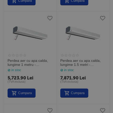
Cumpara
Cumpara
Perdea aer cu apa calda,
Perdea aer cu apa calda,
lungime 1 metru -
lungime 1.5 metri -
telecomanda infrarosu
telecomanda infrarosu
in stoc
in stoc
inclusa, PA2210CW, Frico
inclusa, PA2215CW, Frico
Suedia
Suedia
5,723.90
Lei
7,871.90
Lei
(TVA inclusa)
(TVA inclusa)
Cumpara
Cumpara