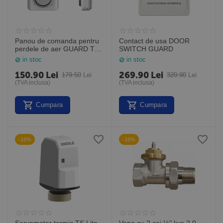
Panou de comanda pentru
Contact de usa DOOR
perdele de aer GUARD TR-
SWITCH GUARD
110L-2 PANEL COMFORT
in stoc
in stoc
150.90
Lei
269.90
Lei
179.50
Lei
320.90
Lei
(TVA inclusa)
(TVA inclusa)
Cumpara
Cumpara
-16%
-16%