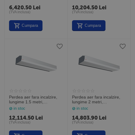
inclusa, PA2220CA, Frico
Suedia
6,420.50
Lei
10,204.50
Lei
(TVA inclusa)
(TVA inclusa)
Cumpara
Cumpara
Perdea aer fara incalzire,
Perdea aer fara incalzire,
lungime 1.5 metri,
lungime 2 metri,
PAFEC3515A, Frico Suedia
PAFEC3520A, Frico Suedia
in stoc
in stoc
12,114.50
Lei
14,803.90
Lei
(TVA inclusa)
(TVA inclusa)