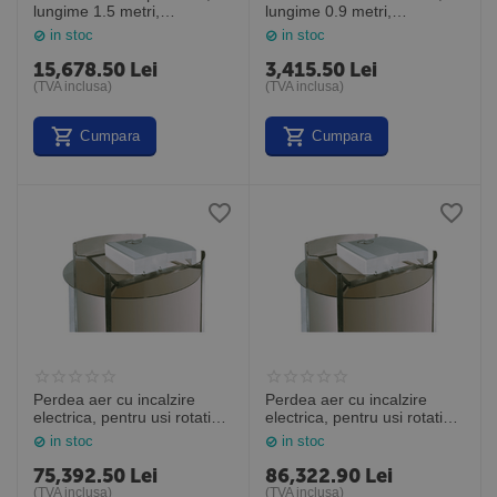
lungime 1.5 metri,
lungime 0.9 metri,
PAFEC3515WL, Frico
ADAC090, Frico Suedia
in stoc
in stoc
Suedia
15,678.50
Lei
3,415.50
Lei
(TVA inclusa)
(TVA inclusa)
Cumpara
Cumpara
Perdea aer cu incalzire
Perdea aer cu incalzire
electrica, pentru usi rotative,
electrica, pentru usi rotative,
lungime 1.5 metri,
lungime 2 metri,
in stoc
in stoc
RDFEC15E18, Frico Suedia
RDFEC20E24, Frico Suedia
75,392.50
Lei
86,322.90
Lei
(TVA inclusa)
(TVA inclusa)