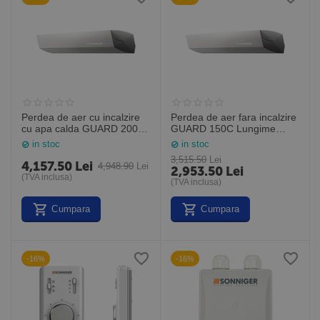
Perdea de aer cu incalzire
Perdea de aer fara incalzire
cu apa calda GUARD 200W
GUARD 150C Lungime
Lungime 2,0M (Sonniger
1,5M (Sonniger Polonia)
in stoc
in stoc
Polonia)
3,515.50
Lei
4,157.50
Lei
4,948.90
Lei
2,953.50
Lei
(TVA inclusa)
(TVA inclusa)
Cumpara
Cumpara
-16%
-16%