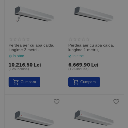
Perdea aer cu apa calda,
Perdea aer cu apa calda,
lungime 2 metri -
lungime 1 metru,
telecomanda infrarosu
PAF2510W, Frico Suedia
in stoc
in stoc
inclusa, PA2220CW, Frico
Suedia
10,216.50
Lei
6,669.90
Lei
(TVA inclusa)
(TVA inclusa)
Cumpara
Cumpara