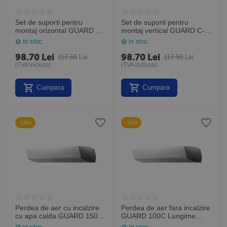
Set de suporti pentru
Set de suporti pentru
montaj orizontal GUARD C-
montaj vertical GUARD C-
0301_00
0303_00
in stoc
in stoc
98.70
Lei
98.70
Lei
117.50
Lei
117.50
Lei
(TVA inclusa)
(TVA inclusa)
Cumpara
Cumpara
-16%
-16%
Perdea de aer cu incalzire
Perdea de aer fara incalzire
cu apa calda GUARD 150W
GUARD 100C Lungime
Lungime 1,5M (Sonniger
1,0M (Sonniger Polonia)
in stoc
in stoc