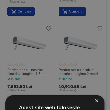
(TVA inclusa)
(TVA inclusa)
Cumpara
Cumpara
Perdea aer cu incalzire
Perdea aer cu incalzire
electrica, lungime 1,5 metri
electrica, lungime 2 metri -
- telecomanda infrarosu
telecomanda infrarosu
in stoc
in stoc
inclusa, PA2215CE08, Frico
inclusa, PA2220CE10, Frico
Suedia
Suedia
7,693.50
Lei
10,910.50
Lei
(TVA inclusa)
(TVA inclusa)
×
Cumpara
Cumpara
Acest site web folosește