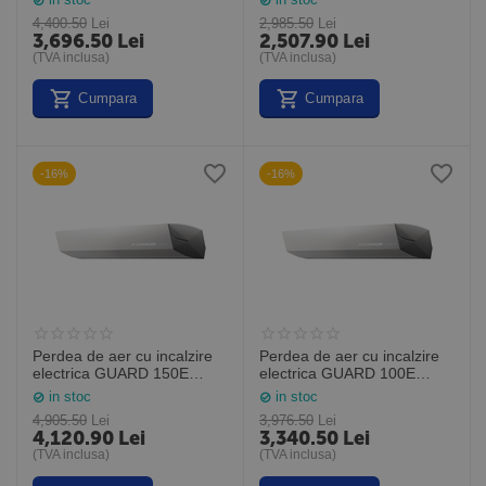
Polonia)
4,400.50
Lei
2,985.50
Lei
3,696.50
Lei
2,507.90
Lei
(TVA inclusa)
(TVA inclusa)
Cumpara
Cumpara
-16%
-16%
Perdea de aer cu incalzire
Perdea de aer cu incalzire
electrica GUARD 150E
electrica GUARD 100E
Lungime 1,5M (Sonniger
Lungime 1,0M (Sonniger
in stoc
in stoc
Polonia)
Polonia)
4,905.50
Lei
3,976.50
Lei
4,120.90
Lei
3,340.50
Lei
(TVA inclusa)
(TVA inclusa)