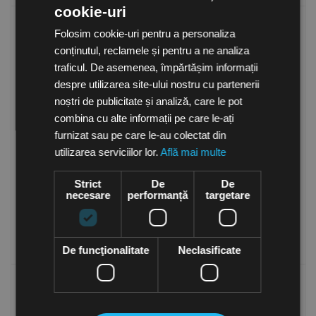
cookie-uri
Folosim cookie-uri pentru a personaliza
conținutul, reclamele și pentru a ne analiza
traficul. De asemenea, împărtășim informații
despre utilizarea site-ului nostru cu partenerii
noștri de publicitate și analiză, care le pot
combina cu alte informații pe care le-ați
furnizat sau pe care le-au colectat din
Perdea aer cu incalzire
Perdea aer cu incalzire
utilizarea serviciilor lor.
Află mai multe
electrica, lungime 2 metri,
electrica, lungime 1 metru,
PAF2520E10, Frico Suedia
PAFEC3510E08, Frico
in stoc
in stoc
Suedia
Strict
De
De
12,251.50
Lei
12,685.50
Lei
necesare
performanță
targetare
(TVA inclusa)
(TVA inclusa)
Cumpara
Cumpara
De funcţionalitate
Neclasificate