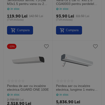
Servomotor termic TS Lite
Vana cu 2 cai ½" kvs 2.0
M3x1.5 pentru vana cu 2
CGA0003 pentru perdelele
cai
de aer GUARD
in stoc
in stoc
119.90
Lei
93.90
Lei
142.50
Lei
111.50
Lei
(TVA inclusa)
(TVA inclusa)
Cumpara
Cumpara
-10%
Perdea de aer cu incalzire
Perdea aer cu incalzire
electrica GUARD ONE 100E
electrica, lungime 1 metru -
telecomanda infrarosu
in stoc
in stoc
inclusa, PA2210CE05, Frico
2,798.50
Lei
Suedia
5,836.90
Lei
2,518.90
Lei