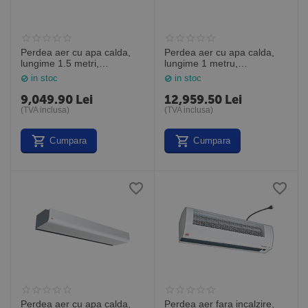
Perdea aer cu apa calda,
Perdea aer cu apa calda,
lungime 1.5 metri,
lungime 1 metru,
PAF2515W, Frico Suedia
PAFEC3510WL, Frico
in stoc
in stoc
Suedia
9,049.90
Lei
12,959.50
Lei
(TVA inclusa)
(TVA inclusa)
Cumpara
Cumpara
Perdea aer cu apa calda,
Perdea aer fara incalzire,