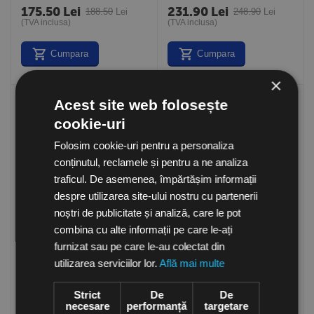
175.50
Lei
231.90
Lei
188.50
Lei
248.90
Lei
(TVA inclusa)
(TVA inclusa)
Cumpara
Cumpara
×
Acest site web folosește
-7%
-7%
cookie-uri
Folosim cookie-uri pentru a personaliza
conținutul, reclamele și pentru a ne analiza
traficul. De asemenea, împărtășim informații
despre utilizarea site-ului nostru cu partenerii
noștri de publicitate și analiză, care le pot
Tubulatura flexibila
Tubulatura flexibila
combina cu alte informații pe care le-ați
neizolata aluminiu, diametru
neizolata aluminiu, diametru
127 mm, cutie de 10 m,
102 mm, cutie de 10 m,
furnizat sau pe care le-au colectat din
in stoc
in stoc
ALUAFS 127
ALUAFS 102
utilizarea serviciilor lor.
Află mai multe
84.90
Lei
71.90
Lei
90.90
Lei
76.90
Lei
(TVA inclusa)
(TVA inclusa)
Strict
De
De
necesare
performanță
targetare
Cumpara
Cumpara