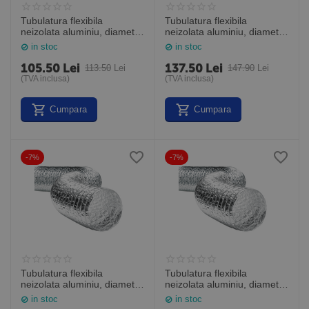
Tubulatura flexibila
Tubulatura flexibila
neizolata aluminiu, diametru
neizolata aluminiu, diametru
160 mm, cutie de 10 m,
203 mm, cutie de 10 m,
in stoc
in stoc
ALUAFS 160
ALUAFS 203
105.50
Lei
137.50
Lei
113.50
Lei
147.90
Lei
(TVA inclusa)
(TVA inclusa)
Cumpara
Cumpara
-7%
-7%
Tubulatura flexibila
Tubulatura flexibila
neizolata aluminiu, diametru
neizolata aluminiu, diametru
254 mm, cutie de 10 m,
315 mm, cutie de 10 m,
in stoc
in stoc
ALUAFS 254
ALUAFS 315