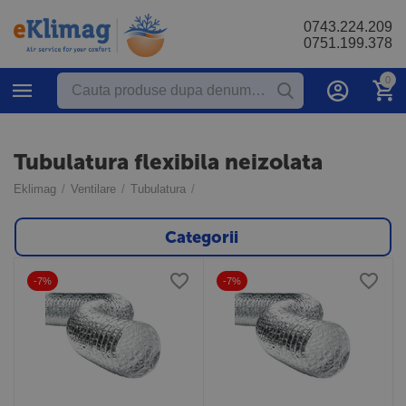
0743.224.209
0751.199.378
0
Tubulatura flexibila neizolata
Eklimag
/
Ventilare
/
Tubulatura
/
Categorii
-7%
-7%