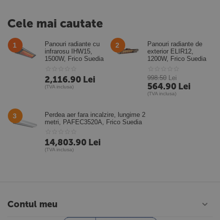
Cele mai cautate
Panouri radiante cu
Panouri radiante de
1
2
infrarosu IHW15,
exterior ELIR12,
1500W, Frico Suedia
1200W, Frico Suedia
2,116.90
Lei
998.50
Lei
564.90
Lei
(TVA inclusa)
(TVA inclusa)
Perdea aer fara incalzire, lungime 2
3
metri, PAFEC3520A, Frico Suedia
14,803.90
Lei
(TVA inclusa)
Contul meu