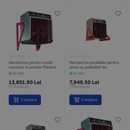
Aeroterma pentru medii
Aeroterma portabila pentru
corozive si umede Elektra
zone cu potential de
ELC933, 9kW, Frico Suedia
incendiu Elektra ELF331,
in stoc
in stoc
3kW, Frico Suedia
13,851.90
Lei
7,949.50
Lei
(TVA inclusa)
(TVA inclusa)
Cumpara
Cumpara