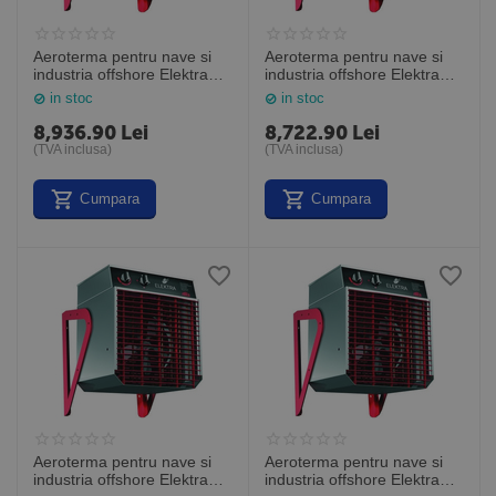
Aeroterma pentru nave si
Aeroterma pentru nave si
industria offshore Elektra
industria offshore Elektra
ELV3333, 3kW, Frico
ELV3344, 3,6kW, Frico
in stoc
in stoc
Suedia
Suedia
8,936.90
Lei
8,722.90
Lei
(TVA inclusa)
(TVA inclusa)
Cumpara
Cumpara
Aeroterma pentru nave si
Aeroterma pentru nave si
industria offshore Elektra
industria offshore Elektra