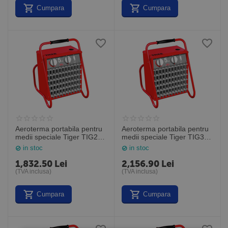
Cumpara
Cumpara
Aeroterma portabila pentru
Aeroterma portabila pentru
medii speciale Tiger TIG21,
medii speciale Tiger TIG31,
2 kW, Frico Suedia
3 kW, Frico Suedia
in stoc
in stoc
1,832.50
Lei
2,156.90
Lei
(TVA inclusa)
(TVA inclusa)
Cumpara
Cumpara