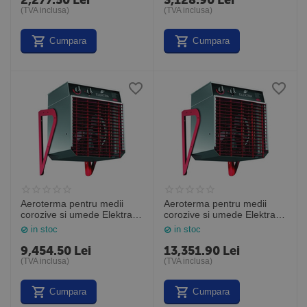
2,277.50
Lei
3,128.90
Lei
(TVA inclusa)
(TVA inclusa)
Cumpara
Cumpara
Aeroterma pentru medii
Aeroterma pentru medii
corozive si umede Elektra
corozive si umede Elektra
ELC331, 3kW, Frico Suedia
ELC633, 6kW, Frico Suedia
in stoc
in stoc
9,454.50
Lei
13,351.90
Lei
(TVA inclusa)
(TVA inclusa)
Cumpara
Cumpara