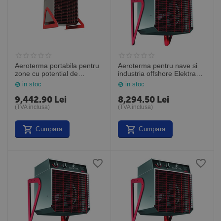
Aeroterma portabila pentru
Aeroterma pentru nave si
zone cu potential de
industria offshore Elektra
incendiu Elektra ELF633,
ELV331, 3kW, Frico Suedia
in stoc
in stoc
6kW, Frico Suedia
9,442.90
Lei
8,294.50
Lei
(TVA inclusa)
(TVA inclusa)
Cumpara
Cumpara