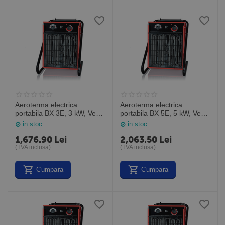
Aeroterma electrica
Aeroterma electrica
portabila BX 3E, 3 kW, Veab
portabila BX 5E, 5 kW, Veab
Suedia
Suedia
in stoc
in stoc
1,676.90
Lei
2,063.50
Lei
(TVA inclusa)
(TVA inclusa)
Cumpara
Cumpara