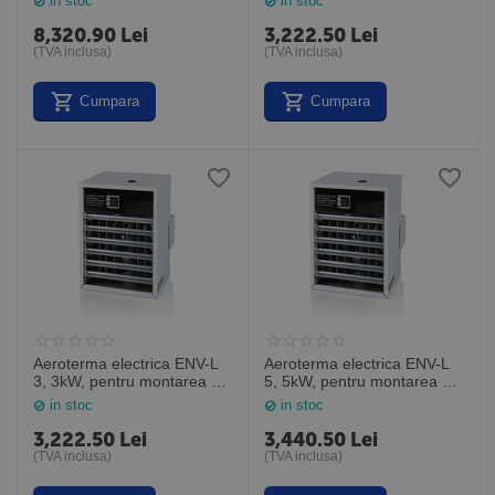
in stoc
in stoc
8,320.90
Lei
3,222.50
Lei
(TVA inclusa)
(TVA inclusa)
Cumpara
Cumpara
Aeroterma electrica ENV-L
Aeroterma electrica ENV-L
3, 3kW, pentru montarea pe
5, 5kW, pentru montarea pe
perete, Veab Suedia
perete, Veab Suedia
in stoc
in stoc
3,222.50
Lei
3,440.50
Lei
(TVA inclusa)
(TVA inclusa)