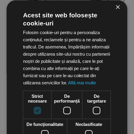
×
Acest site web folosește
cookie-uri
Folosim cookie-uri pentru a personaliza
conținutul, reclamele și pentru a ne analiza
traficul. De asemenea, împărtășim informații
Aeroterma portabila pentru
Aeroterma portabila pentru
despre utilizarea site-ului nostru cu partenerii
medii speciale Tiger P33, 3
medii speciale Tiger TIG53,
kW, Frico Suedia
5 kW, Frico Suedia
noștri de publicitate și analiză, care le pot
in stoc
in stoc
combina cu alte informații pe care le-ați
366.50
Lei
2,761.50
Lei
furnizat sau pe care le-au colectat din
(TVA inclusa)
(TVA inclusa)
utilizarea serviciilor lor.
Află mai multe
Cumpara
Cumpara
Strict
De
De
necesare
performanță
targetare
De funcţionalitate
Neclasificate