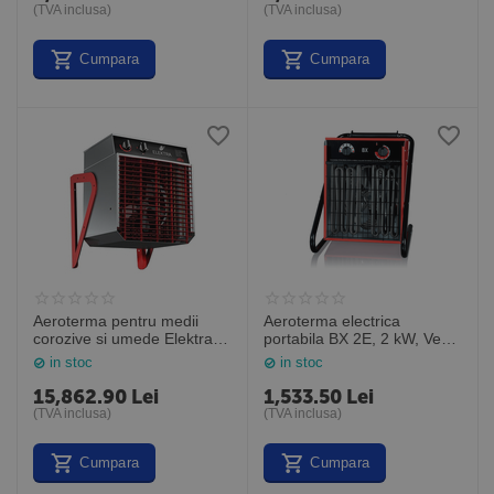
(TVA inclusa)
(TVA inclusa)
Cumpara
Cumpara
Aeroterma pentru medii
Aeroterma electrica
corozive si umede Elektra
portabila BX 2E, 2 kW, Veab
ELC1533, 15kW, Frico
Suedia
in stoc
in stoc
Suedia
15,862.90
Lei
1,533.50
Lei
(TVA inclusa)
(TVA inclusa)
Cumpara
Cumpara