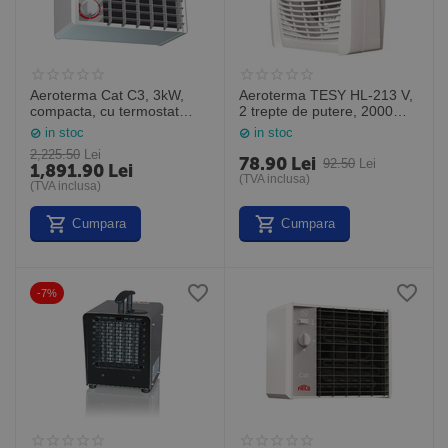
Aeroterma Cat C3, 3kW,
Aeroterma TESY HL-213 V,
compacta, cu termostat
2 trepte de putere, 2000W,
inclus, pentru montare pe
alb, Tesy
in stoc
in stoc
perete in spatii mici, Frico
2,225.50
Lei
Suedia
78.90
Lei
92.50
Lei
1,891.90
Lei
(TVA inclusa)
(TVA inclusa)
Cumpara
Cumpara
-7%