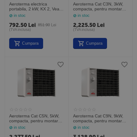
Aeroterma electrica
Aeroterma Cat C3N, 3kW,
portabila, 2 kW, KX 2, Veab
compacta, pentru montare
Suedia
pe perete in spatii mici,
in stoc
in stoc
Frico Suedia
792.50
Lei
2,225.50
Lei
851.90
Lei
(TVA inclusa)
(TVA inclusa)
Cumpara
Cumpara
Aeroterma Cat C5N, 5kW,
Aeroterma Cat C9N, 9kW,
compacta, pentru montare
compacta, pentru montare
pe perete in spatii mici,
pe perete in spatii mici,
in stoc
in stoc
Frico Suedia
Frico Suedia