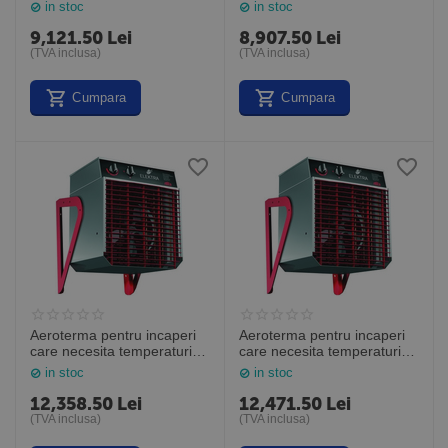
ELV5333, 5kW, Frico
ELV6344, 6kW, Frico
in stoc
in stoc
Suedia
Suedia
9,121.50
Lei
8,907.50
Lei
(TVA inclusa)
(TVA inclusa)
Cumpara
Cumpara
Aeroterma pentru incaperi
Aeroterma pentru incaperi
care necesita temperaturi
care necesita temperaturi
inalte Elektra ELH633, 6kW,
inalte Elektra ELH933, 9kW,
in stoc
in stoc
Frico Suedia
Frico Suedia
12,358.50
Lei
12,471.50
Lei
(TVA inclusa)
(TVA inclusa)