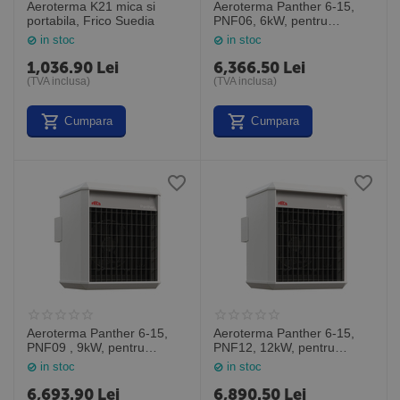
Aeroterma K21 mica si
Aeroterma Panther 6-15,
portabila, Frico Suedia
PNF06, 6kW, pentru
montare pe perete in spatii
in stoc
in stoc
de dimensiuni medii, Frico
Suedia
1,036.90
Lei
6,366.50
Lei
(TVA inclusa)
(TVA inclusa)
Cumpara
Cumpara
Aeroterma Panther 6-15,
Aeroterma Panther 6-15,
PNF09 , 9kW, pentru
PNF12, 12kW, pentru
montare pe perete in spatii
montare pe perete in spatii
in stoc
in stoc
de dimensiuni medii, Frico
de dimensiuni medii, Frico
Suedia
Suedia
6,693.90
Lei
6,890.50
Lei