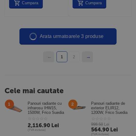
Cumpara
Cumpara
Arata urmatoarele 3 produse
1
2
Cele mai cautate
Panouri radiante cu
Panouri radiante de
1
2
infrarosu IHW15,
exterior ELIR12,
1500W, Frico Suedia
1200W, Frico Suedia
2,116.90
Lei
998.50
Lei
564.90
Lei
(TVA inclusa)
(TVA inclusa)