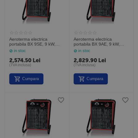
Aeroterma electrica
Aeroterma electrica
portabila BX 9SE, 9 kW,
portabila BX 9AE, 9 kW,
Veab Suedia
Veab Suedia
in stoc
in stoc
2,574.50
Lei
2,829.90
Lei
(TVA inclusa)
(TVA inclusa)
Cumpara
Cumpara