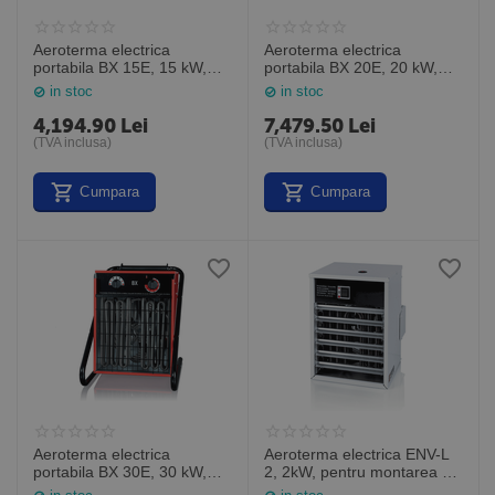
Aeroterma electrica
Aeroterma electrica
portabila BX 15E, 15 kW,
portabila BX 20E, 20 kW,
Veab Suedia
Veab Suedia
in stoc
in stoc
4,194.90
Lei
7,479.50
Lei
(TVA inclusa)
(TVA inclusa)
Cumpara
Cumpara
Aeroterma electrica
Aeroterma electrica ENV-L
portabila BX 30E, 30 kW,
2, 2kW, pentru montarea pe
Veab Suedia
perete, Veab Suedia