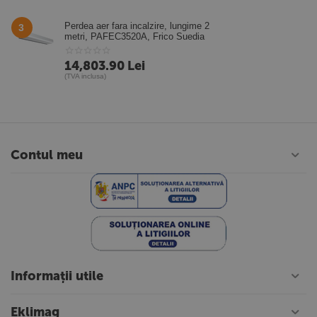
Perdea aer fara incalzire, lungime 2
3
metri, PAFEC3520A, Frico Suedia
14,803.90
Lei
(TVA inclusa)
Contul meu
Informații utile
Eklimag