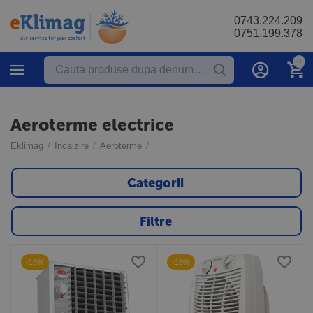
0743.224.209
0751.199.378
0
Aeroterme electrice
Eklimag
/
Incalzire
/
Aeroterme
/
Categorii
Filtre
-15%
-15%