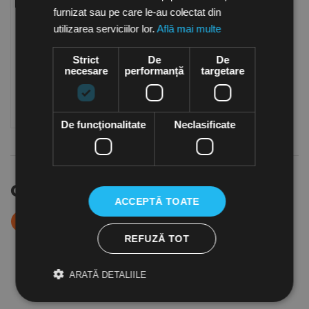
Senzor de temperatura de
furnizat sau pe care le-au colectat din
canal TJ-K10K, Ventmatika
utilizarea serviciilor lor.
Află mai multe
Lituania
in stoc
105.50
Lei
Strict
De
De
necesare
performanță
targetare
Cumpara
De funcţionalitate
Neclasificate
Cele mai cautate
ACCEPTĂ TOATE
Panouri radiante cu
Panouri radiante de
1
2
infrarosu IHW15,
exterior ELIR12,
REFUZĂ TOT
1500W, Frico Suedia
1200W, Frico Suedia
2,116.90
Lei
998.50
Lei
ARATĂ DETALIILE
564.90
Lei
(TVA inclusa)
(TVA inclusa)