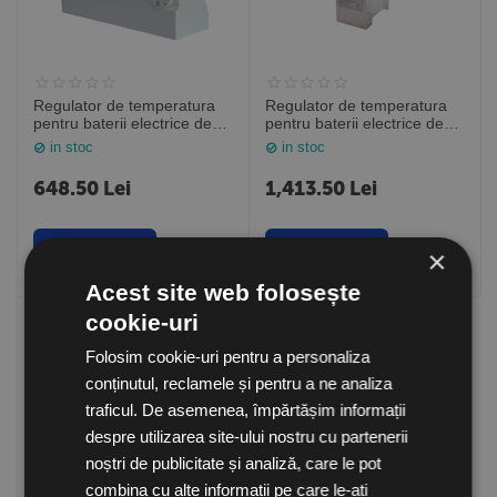
Regulator de temperatura
Regulator de temperatura
pentru baterii electrice de
pentru baterii electrice de
incalzire EKR 6.1,
incalzire EKR 15.1,
in stoc
in stoc
Ventmatika Lituania
Ventmatika Lituania
648.50
Lei
1,413.50
Lei
Cumpara
Cumpara
×
Acest site web folosește
cookie-uri
Folosim cookie-uri pentru a personaliza
conținutul, reclamele și pentru a ne analiza
traficul. De asemenea, împărtășim informații
despre utilizarea site-ului nostru cu partenerii
noștri de publicitate și analiză, care le pot
combina cu alte informații pe care le-ați