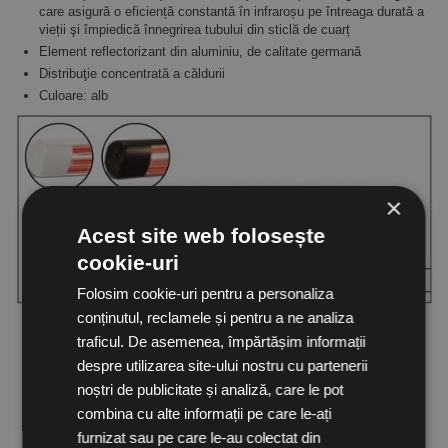
care asigură o eficiență constantă în infraroșu pe întreaga durată a
vieții şi împiedică înnegrirea tubului din sticlă de cuarț
Element reflectorizant din aluminiu, de calitate germană
Distribuţie concentrată a căldurii
Culoare: alb
×
Acest site web folosește
cookie-uri
Folosim cookie-uri pentru a personaliza
conținutul, reclamele și pentru a ne analiza
Suport pentru montare pe perete inclus
traficul. De asemenea, împărtășim informații
Cablu de alimentare de 2,5 m lungime cu ştecher
despre utilizarea site-ului nostru cu partenerii
Alimentare electrică monofazică
Înălţimea de montaj recomandată 2,5 m
noștri de publicitate și analiză, care le pot
Suprafaţa acoperită 10 m2
combina cu alte informații pe care le-ați
furnizat sau pe care le-au colectat din