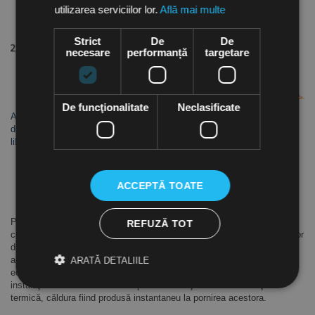
utilizarea serviciilor lor.
Află mai multe
Strict
De
De
necesare
performanță
targetare
De funcţionalitate
Neclasificate
Aceste cifre pot varia în funcție de anumite condiții cum ar fi curentul
de aer, înălţimea şi poziţia de montaj, utilizarea în interior sau în aer
liber etc.
Instalare simplă şi flexibilă
Întreţinere minimă
ACCEPTĂ TOATE
Poate fi acţionat cu telecomandă (accesoriu opţional, care se
comandă separat)
Panourile radiante, spre deosebire de corpurile de încălzire tradiţionale
REFUZĂ TOT
care încălzesc aerul, încălzesc persoanele şi obiectele aflate în raza lor
de acţiune. Suprafeţele sunt încălzite, radiind la rândul lor căldură în
aerul din încăpere. Încălzirea cu panouri radiante este eficientă şi
ARATĂ DETALIILE
economică, aceste echipamente fiind ideale pentru completarea unei
instalaţii clasice de încălzire. Aparatele funcţionează fără inerţie
termică, căldura fiind produsă instantaneu la pornirea acestora.