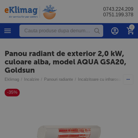
0743.224.209
0751.199.378
0
Panou radiant de exterior 2,0 kW,
culoare alba, model AQUA GSA20,
Goldsun
Eklimag
/
Incalzire
/
Panouri radiante
/
Incalzitoare cu infrarosu de exteri
-35%