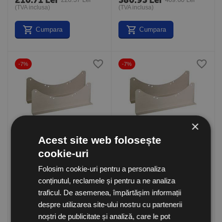
210.71
Lei
380.93
Lei
(TVA inclusa)
(TVA inclusa)
Cumpara
Cumpara
-7%
-7%
×
Acest site web folosește
PROMOTION
PROMOTION
Set suporti pentru
Set suporti pentru
cookie-uri
ventilatoare axiale de
ventilatoare axiale de
tubulatura PS-35/40
tubulatura PS-45/50
in stoc
momentan indisponibil
Folosim cookie-uri pentru a personaliza
250.50
Lei
333.99
Lei
conținutul, reclamele și pentru a ne analiza
269.35
Lei
359.13
Lei
(TVA inclusa)
(TVA inclusa)
traficul. De asemenea, împărtășim informații
despre utilizarea site-ului nostru cu partenerii
Momentan
Cumpara
Indisponibil
noștri de publicitate și analiză, care le pot