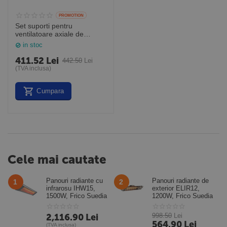
PROMOTION
Set suporti pentru
ventilatoare axiale de
tubulatura PS-56/63
in stoc
411.52
Lei
442.50
Lei
(TVA inclusa)
Cumpara
Cele mai cautate
Panouri radiante cu
Panouri radiante de
1
2
infrarosu IHW15,
exterior ELIR12,
1500W, Frico Suedia
1200W, Frico Suedia
2,116.90
Lei
998.50
Lei
564.90
Lei
(TVA inclusa)