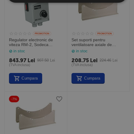
PROMOTION
PROMOTION
Regulator electronic de
Set suporti pentru
viteza RM-2, Sodeca
ventilatoare axiale de
,Spania
tubulatura PS-25/31
in stoc
in stoc
843.97
Lei
208.75
Lei
907.50
Lei
224.46
Lei
(TVA inclusa)
(TVA inclusa)
Cumpara
Cumpara
-7%