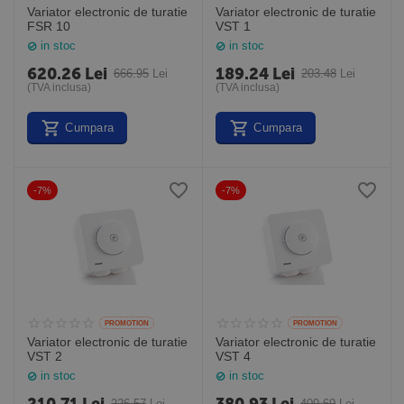
Variator electronic de turatie
Variator electronic de turatie
FSR 10
VST 1
in stoc
in stoc
620.26
Lei
189.24
Lei
666.95
Lei
203.48
Lei
(TVA inclusa)
(TVA inclusa)
Cumpara
Cumpara
-7%
-7%
PROMOTION
PROMOTION
Variator electronic de turatie
Variator electronic de turatie
VST 2
VST 4
in stoc
in stoc
226.57
Lei
409.60
Lei