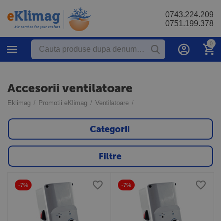
0743.224.209
0751.199.378
0
Accesorii ventilatoare
Eklimag
/
Promotii eKlimag
/
Ventilatoare
/
Categorii
Filtre
-7%
-7%