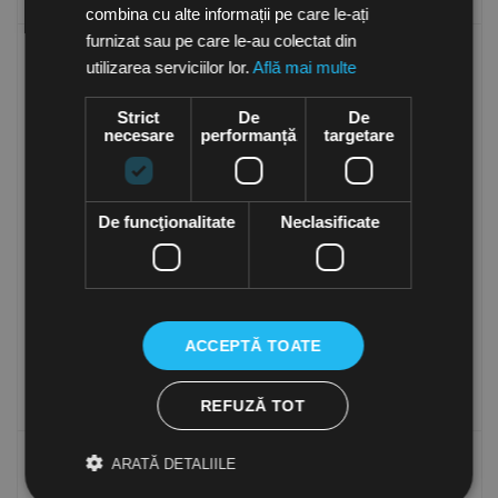
combina cu alte informații pe care le-ați
furnizat sau pe care le-au colectat din
-7%
-7%
utilizarea serviciilor lor.
Află mai multe
Strict
De
De
necesare
performanță
targetare
PROMOTION
PROMOTION
De funcţionalitate
Neclasificate
Set suporti pentru
Set suporti pentru
ventilatoare axiale de
ventilatoare axiale de
tubulatura PS-80
tubulatura PS-71
in stoc
in stoc
1,077.38
Lei
620.26
Lei
666.95
Lei
1,001.96
Lei
(TVA inclusa)
(TVA inclusa)
ACCEPTĂ TOATE
Cumpara
Cumpara
REFUZĂ TOT
-7%
-7%
ARATĂ DETALIILE