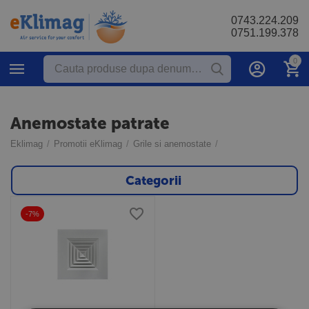
0743.224.209
0751.199.378
0
Anemostate patrate
Eklimag
/
Promotii eKlimag
/
Grile si anemostate
/
Categorii
-7%