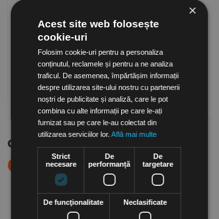
×
ANEMOSTAT
Acest site web folosește
RECTANGULAR 450x450 |
595x595 RAL9016
in stoc
cookie-uri
129.90
Lei
139.50
Lei
Folosim cookie-uri pentru a personaliza
(TVA inclusa)
conținutul, reclamele și pentru a ne analiza
traficul. De asemenea, împărtășim informații
Cumpara
despre utilizarea site-ului nostru cu partenerii
noștri de publicitate și analiză, care le pot
combina cu alte informații pe care le-ați
furnizat sau pe care le-au colectat din
utilizarea serviciilor lor.
Află mai multe
Cele mai cautate
Strict
De
De
necesare
performanță
targetare
Panouri radiante cu
Panouri radiante de
1
2
infrarosu IHW15,
exterior ELIR12,
1500W, Frico Suedia
1200W, Frico Suedia
2,116.90
Lei
998.50
Lei
De funcţionalitate
Neclasificate
564.90
Lei
(TVA inclusa)
(TVA inclusa)