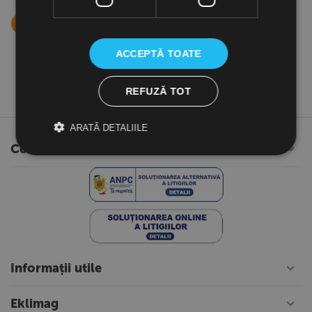
Perdea aer fara incalzire, lungime 2
3
metri, PAFEC3520A, Frico Suedia
ACCEPTĂ TOATE
14,803.90
Lei
(TVA inclusa)
REFUZĂ TOT
ARATĂ DETALIILE
Contul meu
Informații utile
Eklimag