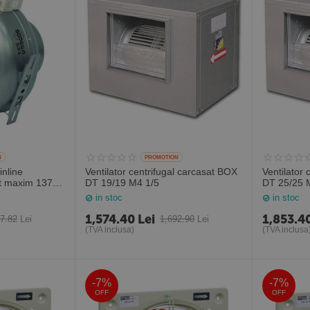
N
PROMOTION
inline
Ventilator centrifugal carcasat BOX
Ventilator
it maxim 1370
DT 19/19 M4 1/5
DT 25/25 
a circulara,
in stoc
in stoc
1,574.40
Lei
1,853.4
87.82
Lei
1,692.90
Lei
(TVA inclusa)
(TVA inclusa
-7%
-7%
OFF
OFF