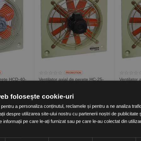
N
PROMOTION
perete HCD-40-
Ventilator axial de perete HC-25-
Ventilator
0 mc/h,
4M/H, debit maxim 1300 mc/h,
4M/H, deb
Sodeca Spania
Sodeca Sp
in stoc
in stoc
web folosește cookie-uri
1,866.76
Lei
1,950.2
54.77
Lei
2,007.27
Lei
 pentru a personaliza conținutul, reclamele și pentru a ne analiza tra
(TVA inclusa)
(TVA inclusa
i despre utilizarea site-ului nostru cu partenerii noștri de publicitate ș
informații pe care le-ați furnizat sau pe care le-au colectat din utilizare
-7%
-7%
OFF
OFF