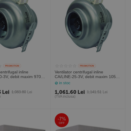
PROMOTION
PROMOTION
entrifugal inline
Ventilator centrifugal inline
0-3V, debit maxim 970
CA/LINE-25-3V, debit maxim 1050
u tubulatura circulara,
mc/h pentru tubulatura circulara,
in stoc
ania
Sodeca Spania
3
Lei
1,061.60
Lei
1,083.80
Lei
1,141.51
Lei
)
(TVA inclusa)
-7%
OFF