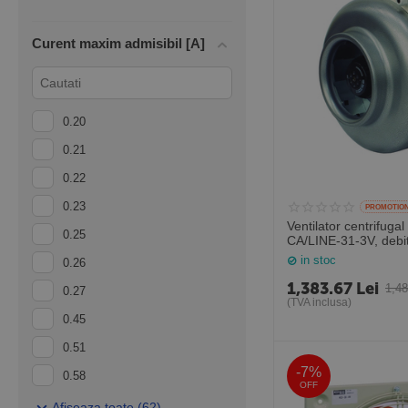
Curent maxim admisibil [A]
0.20
0.21
0.22
0.23
PROMOTIO
Ventilator centrifugal 
0.25
CA/LINE-31-3V, deb
mc/h pentru tubulatur
in stoc
0.26
Sodeca Spania
1,383.67
Lei
1,4
0.27
(TVA inclusa)
0.45
0.51
-7%
0.58
OFF
0.61
Afiseaza toate (62)