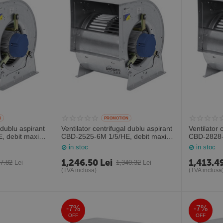
N
PROMOTION
 dublu aspirant
Ventilator centrifugal dublu aspirant
Ventilator 
, debit maxim
CBD-2525-6M 1/5/HE, debit maxim
CBD-2828-
Spania
2700 mc/h, Sodeca Spania
3500 mc/h
in stoc
in stoc
1,246.50
Lei
1,413.4
87.82
Lei
1,340.32
Lei
(TVA inclusa)
(TVA inclusa
-7%
-7%
OFF
OFF