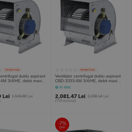
PROMOTION
PROMOTION
centrifugal dublu aspirant
Ventilator centrifugal dublu aspirant
4M 3/4/HE, debit maxim
CBD-3333-6M 3/4/HE, debit maxim
, Sodeca Spania
4500 mc/h, Sodeca Spania
in stoc
9
Lei
2,081.47
Lei
1,519.88
Lei
2,238.14
Lei
)
(TVA inclusa)
-7%
OFF