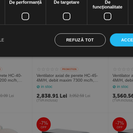
e
De performanță
De targetare
De
funcţionalitate
REFUZĂ TOT
ACCE
LE
N
PROMOTION
erete HC-40-
Ventilator axial de perete HC-45-
Ventilator
200 mc/h,
4M/H, debit maxim 7300 mc/h,
4M/H, deb
Sodeca Spania
Sodeca Sp
in stoc
in stoc
2,838.91
Lei
3,560.5
10.09
Lei
3,052.59
Lei
(TVA inclusa)
(TVA inclusa
-7%
-7%
OFF
OFF