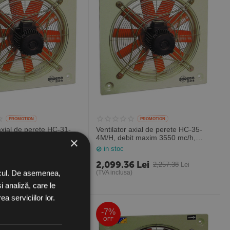
PROMOTION
PROMOTION
 axial de perete HC-31-
Ventilator axial de perete HC-35-
it maxim 2400 mc/h,
4M/H, debit maxim 3550 mc/h,
×
ania
Sodeca Spania
in stoc
6
Lei
2,099.36
Lei
2,097.05
Lei
2,257.38
Lei
ficul. De asemenea,
)
(TVA inclusa)
i analiză, care le
a serviciilor lor.
-7%
OFF