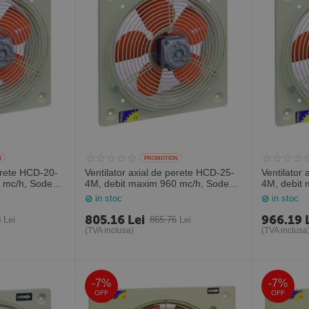
N
PROMOTION
perete HCD-20-
Ventilator axial de perete HCD-25-
Ventilator
0 mc/h, Sodeca
4M, debit maxim 960 mc/h, Sodeca
4M, debit
Spania
Sodeca Sp
in stoc
in stoc
805.16
Lei
966.19
8
Lei
865.76
Lei
(TVA inclusa)
(TVA inclusa
-7%
-7%
OFF
OFF