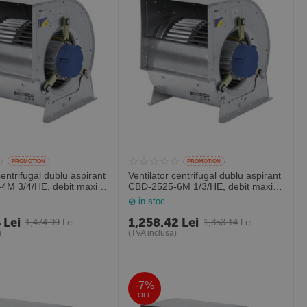
PROMOTION
PROMOTION
centrifugal dublu aspirant
Ventilator centrifugal dublu aspirant
4M 3/4/HE, debit maxim
CBD-2525-6M 1/3/HE, debit maxim
, Sodeca Spania
3000 mc/h, Sodeca Spania
in stoc
4
Lei
1,258.42
Lei
1,474.99
Lei
1,353.14
Lei
)
(TVA inclusa)
-7%
OFF