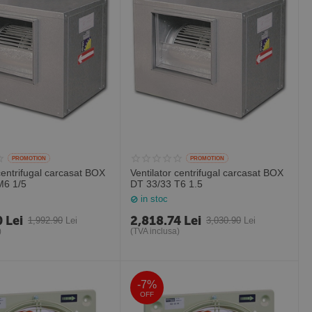
PROMOTION
PROMOTION
 centrifugal carcasat BOX
Ventilator centrifugal carcasat BOX
M6 1/5
DT 33/33 T6 1.5
in stoc
0
Lei
2,818.74
Lei
1,992.90
Lei
3,030.90
Lei
)
(TVA inclusa)
-7%
OFF