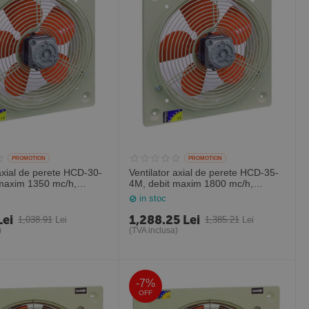
PROMOTION
PROMOTION
 axial de perete HCD-30-
Ventilator axial de perete HCD-35-
 maxim 1350 mc/h,
4M, debit maxim 1800 mc/h,
ania
Sodeca Spania
in stoc
Lei
1,288.25
Lei
1,038.91
Lei
1,385.21
Lei
)
(TVA inclusa)
-7%
OFF