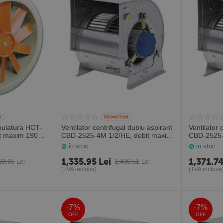
N
PROMOTION
ubulatura HCT-
Ventilator centrifugal dublu aspirant
Ventilator 
it maxim 19000
CBD-2525-4M 1/2/HE, debit maxim
CBD-2525-
a
2900 mc/h, Sodeca Spania
4000 mc/h
in stoc
in stoc
1,335.95
Lei
1,371.7
33.65
Lei
1,436.51
Lei
(TVA inclusa)
(TVA inclusa
-7%
-7%
OFF
OFF