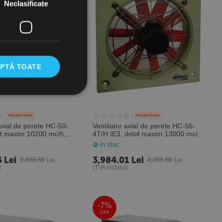
Neclasificate
PTĂ TOATE
PROMOTION
PROMOTION
 axial de perete HC-50-
Ventilator axial de perete HC-56-
it maxim 10200 mc/h,
4T/H IE3, debit maxim 13000 mc/h,
ania
Sodeca Spania
in stoc
6
Lei
3,984.01
Lei
3,828.56
Lei
4,283.88
Lei
)
(TVA inclusa)
-7%
OFF