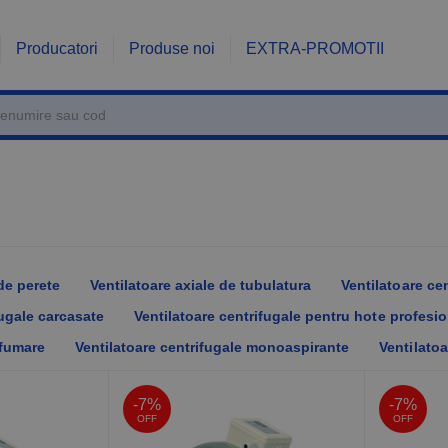
Producatori
Produse noi
EXTRA-PROMOTII
 de perete
Ventilatoare axiale de tubulatura
Ventilatoare cen
fugale carcasate
Ventilatoare centrifugale pentru hote profesi
sfumare
Ventilatoare centrifugale monoaspirante
Ventilato
-7%
-7%
OFF
OFF