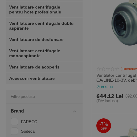
Ventilatoare centrifugale
pentru hote profesionale
Ventilatoare centrifugale dublu
aspirante
Ventilatoare de desfumare
Ventilatoare centrifugale
monoaspirante
Ventilatoare de acoperis
PROMOTIO
Ventilator centrifugal 
Accesorii ventilatoare
CA/LINE-10-3V, debi
mc/h pentru tubulatur
in stoc
Sodeca Spania
644.12
Lei
692.6
Filtre produse
(TVA inclusa)
Brand
FARECO
-7%
OFF
Sodeca