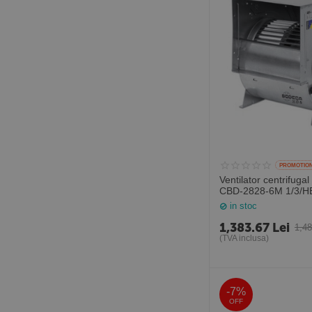
PROMOTIO
Ventilator centrifugal
CBD-2828-6M 1/3/HE
3500 mc/h, Sodeca 
in stoc
1,383.67
Lei
1,4
(TVA inclusa)
-7%
OFF