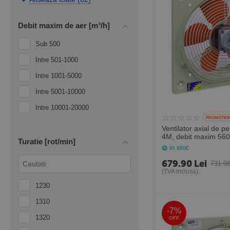
0.67
Debit maxim de aer [m³/h]
0.79
Sub 500
0.80
Intre 501-1000
0.895
Intre 1001-5000
0.90
Intre 5001-10000
0.99
Intre 10001-20000
1
PROMOTIO
1.00
Ventilator axial de 
4M, debit maxim 56
1.08
Turatie [rot/min]
Spania
in stoc
1.1
679.90
Lei
731.0
(TVA inclusa)
1.17
1230
1.42
1310
1.5
-7%
1320
OFF
1.75