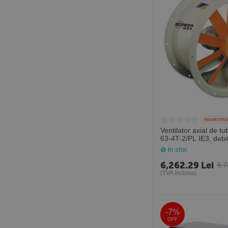
2875
5.02
2910
6
830
6.00
850
6.30
890
6.33
900
6.99
940
8.12
9.4
PROMOTIO
Ventilator axial de t
63-4T-2/PL IE3, deb
mc/h, Sodeca Spani
in stoc
6,262.29
Lei
6,7
(TVA inclusa)
-7%
OFF