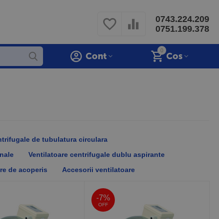
0743.224.209
0751.199.378
0
Cont
Cos
trifugale de tubulatura circulara
onale
Ventilatoare centrifugale dublu aspirante
are de acoperis
Accesorii ventilatoare
-7%
OFF