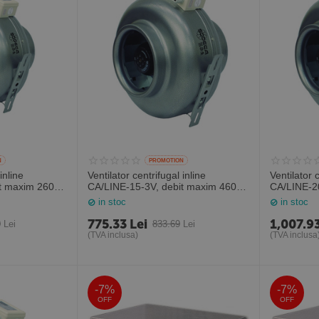
N
PROMOTION
inline
Ventilator centrifugal inline
Ventilator c
t maxim 260
CA/LINE-15-3V, debit maxim 460
CA/LINE-2
a circulara,
mc/h pentru tubulatura circulara,
mc/h, pentr
in stoc
in stoc
Sodeca Spania
Sodeca Sp
775.33
Lei
1,007.9
0
Lei
833.69
Lei
(TVA inclusa)
(TVA inclusa
-7%
-7%
OFF
OFF