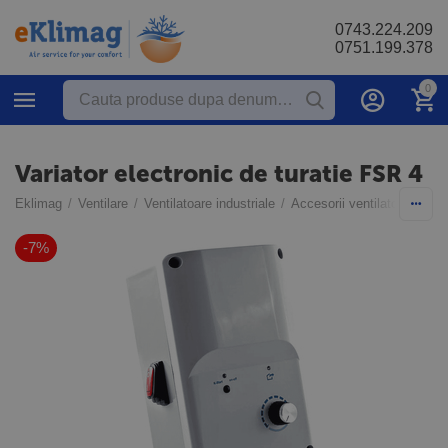
0743.224.209
0751.199.378
0
Variator electronic de turatie FSR 4
Eklimag
/
Ventilare
/
Ventilatoare industriale
/
Accesorii ventilatoare
/
Ac
-7%