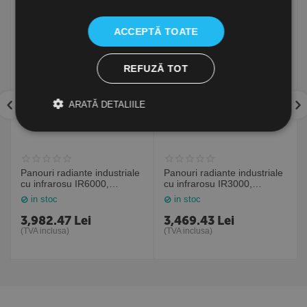
ACCEPTĂ TOATE
REFUZĂ TOT
ARATĂ DETALIILE
Panouri radiante industriale
Panouri radiante industriale
cu infrarosu IR6000,
cu infrarosu IR3000,
6000W, Frico Suedia
3000W, Frico Suedia
in stoc
in stoc
3,982.47
Lei
3,469.43
Lei
(TVA inclusa)
(TVA inclusa)