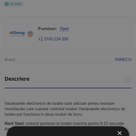
in stoc
Furnizor:
Dipet
0743 224 209
Brand
FARECO
Descriere
Variatoarele electronice de turatie sunt utilizate pentru motoare
monofazate care suporta controlul turatiei.Variatoarele electronice de
turatie pot functiona in doua moduri de lucru:
Hard Start
:
motorul porneste la turatie maxima pentru 8-10 secunde
dupa care revine la turatia setata prin potentiometru
×