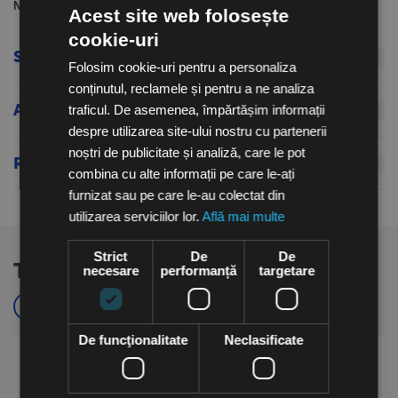
Normal Start
: motorul porneste la turatia setata.
Acest site web folosește
cookie-uri
Specificatii tehnice
Folosim cookie-uri pentru a personaliza
conținutul, reclamele și pentru a ne analiza
Atașamente
traficul. De asemenea, împărtășim informații
despre utilizarea site-ului nostru cu partenerii
noștri de publicitate și analiză, care le pot
Recenzii produs
combina cu alte informații pe care le-ați
furnizat sau pe care le-au colectat din
utilizarea serviciilor lor.
Află mai multe
Strict
De
De
Te-ar putea interesa si...
necesare
performanță
targetare
Cele mai cautate
Populare
De funcţionalitate
Neclasificate