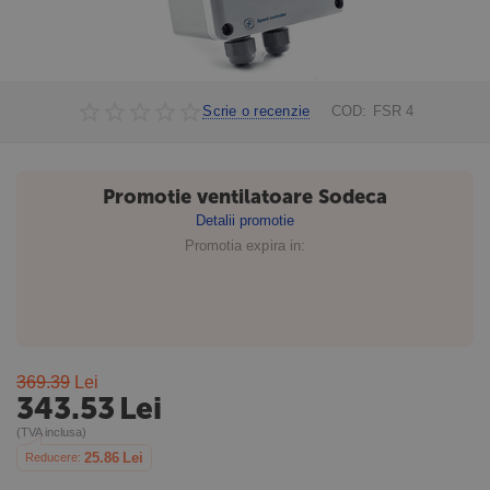
Scrie o recenzie
COD:
FSR 4
Promotie ventilatoare Sodeca
Detalii promotie
Promotia expira in:
369.39
Lei
343.53
Lei
(TVA inclusa)
25.86
Lei
Reducere: 