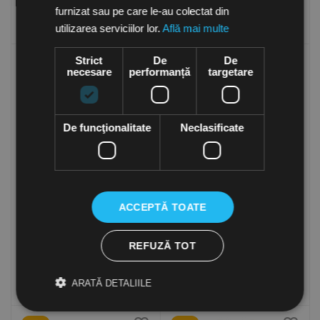
furnizat sau pe care le-au colectat din
Cumpara
Cumpara
utilizarea serviciilor lor.
Află mai multe
Strict
De
De
-16%
-16%
necesare
performanță
targetare
De funcţionalitate
Neclasificate
Perdea de aer cu incalzire
Perdea de aer fara incalzire
cu apa calda GUARD 200W
GUARD 150C Lungime
Lungime 2,0M (Sonniger
1,5M (Sonniger Polonia)
ACCEPTĂ TOATE
in stoc
in stoc
Polonia)
3,515.50
Lei
4,157.50
Lei
4,948.90
Lei
2,953.50
Lei
(TVA inclusa)
REFUZĂ TOT
(TVA inclusa)
Cumpara
Cumpara
ARATĂ DETALIILE