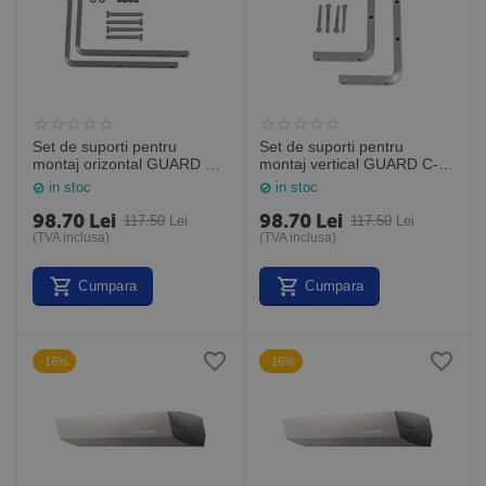
Set de suporti pentru
Set de suporti pentru
montaj orizontal GUARD C-
montaj vertical GUARD C-
0301_00
0303_00
in stoc
in stoc
98.70
Lei
98.70
Lei
117.50
Lei
117.50
Lei
(TVA inclusa)
(TVA inclusa)
Cumpara
Cumpara
-16%
-16%