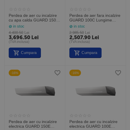
Perdea de aer cu incalzire
Perdea de aer fara incalzire
cu apa calda GUARD 150W
GUARD 100C Lungime
Lungime 1,5M (Sonniger
1,0M (Sonniger Polonia)
in stoc
in stoc
Polonia)
4,400.50
Lei
2,985.50
Lei
3,696.50
Lei
2,507.90
Lei
(TVA inclusa)
(TVA inclusa)
Cumpara
Cumpara
-16%
-16%
Perdea de aer cu incalzire
Perdea de aer cu incalzire
electrica GUARD 150E
electrica GUARD 100E