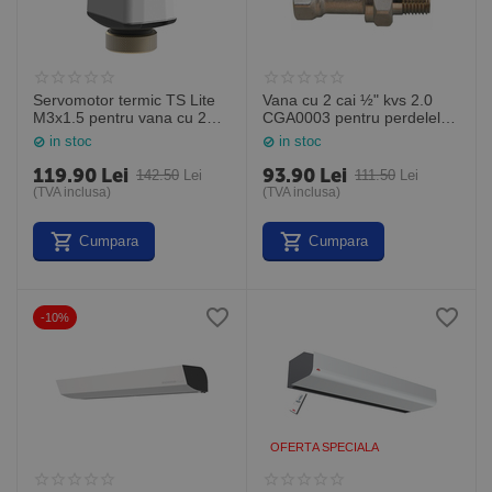
Servomotor termic TS Lite
Vana cu 2 cai ½" kvs 2.0
M3x1.5 pentru vana cu 2
CGA0003 pentru perdelele
cai
de aer GUARD
in stoc
in stoc
119.90
Lei
93.90
Lei
142.50
Lei
111.50
Lei
(TVA inclusa)
(TVA inclusa)
Cumpara
Cumpara
-10%
OFERTA SPECIALA