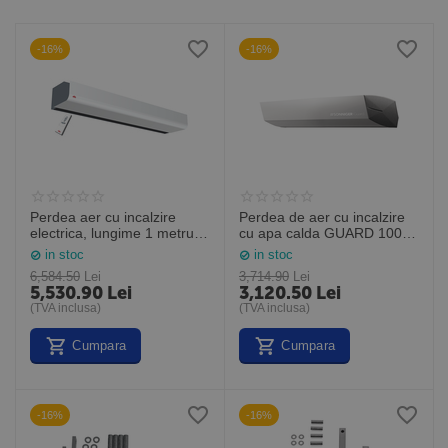
-16%
-16%
Perdea aer cu incalzire
Perdea de aer cu incalzire
electrica, lungime 1 metru -
cu apa calda GUARD 100W
telecomanda infrarosu
Lungime 1,0M (Sonniger
in stoc
in stoc
inclusa, PA2210CE05YD,
Polonia)
6,584.50
Lei
3,714.90
Lei
Frico Suedia
5,530.90
Lei
3,120.50
Lei
(TVA inclusa)
(TVA inclusa)
Cumpara
Cumpara
-16%
-16%