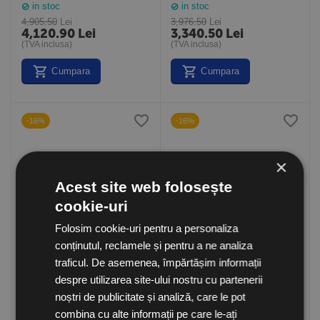
Lungime 1,5M (Sonniger
Lungime 1,0M (Sonniger
in stoc
in stoc
Polonia)
Polonia)
4,905.50
Lei
3,976.50
Lei
4,120.90
Lei
3,340.50
Lei
(TVA inclusa)
(TVA inclusa)
Cumpara
Cumpara
-16%
-16%
×
Acest site web folosește
cookie-uri
Folosim cookie-uri pentru a personaliza
Perdea de aer fara incalzire
Perdea de aer cu incalzire
conținutul, reclamele și pentru a ne analiza
GUARD 200C Lungime
electrica GUARD 200E
traficul. De asemenea, împărtășim informații
2,0M (Sonniger Polonia)
Lungime 2,0M (Sonniger
in stoc
in stoc
Polonia)
despre utilizarea site-ului nostru cu partenerii
3,920.50
Lei
5,846.50
Lei
3,293.50
Lei
4,911.50
Lei
noștri de publicitate și analiză, care le pot
(TVA inclusa)
(TVA inclusa)
combina cu alte informații pe care le-ați