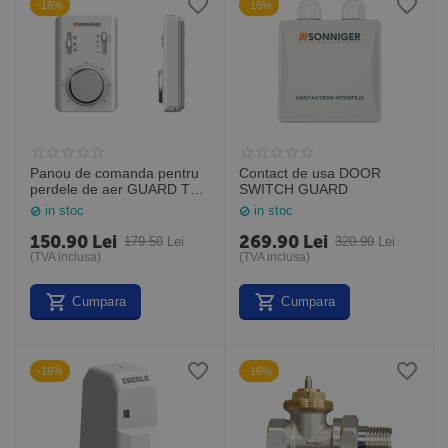
-16%
-16%
Panou de comanda pentru
Contact de usa DOOR
perdele de aer GUARD TR-
SWITCH GUARD
110L-2 PANEL COMFORT
in stoc
in stoc
150.90
Lei
269.90
Lei
179.50
Lei
320.90
Lei
(TVA inclusa)
(TVA inclusa)
Cumpara
Cumpara
-16%
-16%