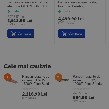
Perdea de aer cu incalzire
Perdea aer cu apa calda,
electrica GUARD ONE 100E
lungime 1 metru,
PA3210CW, Frico Suedia
in stoc
in stoc
2,798.50
Lei
4,499.90
Lei
2,518.90
Lei
(TVA inclusa)
(TVA inclusa)
Cumpara
Cumpara
Cele mai cautate
Panouri radiante cu
Panouri radiante de
1
2
infrarosu IHW15,
exterior ELIR12,
1500W, Frico Suedia
1200W, Frico Suedia
2,116.90
Lei
998.50
Lei
564.90
Lei
(TVA inclusa)
(TVA inclusa)