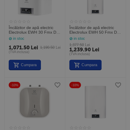
Încălzitor de apă electric
Încălzitor de apă electric
Electrolux EWH 30 Fmx DL
Electrolux EWH 50 Fmx DL
EEC, clasa A, 30 litri, 2000
EEC, clasa B, 50 litri, 2000
in stoc
in stoc
W, controller digital
W, controller digital
1,377.50
Lei
1,071.50
Lei
1,190.50
Lei
1,239.90
Lei
(TVA inclusa)
(TVA inclusa)
Cumpara
Cumpara
-10%
-10%