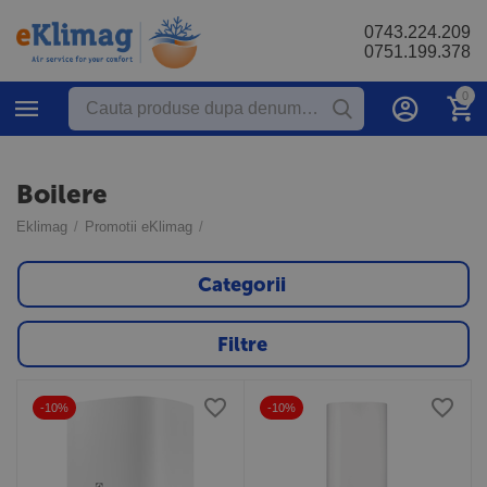
0743.224.209
0751.199.378
0
Boilere
Eklimag
/
Promotii eKlimag
/
Categorii
Filtre
-10%
-10%