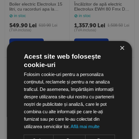
Boiler electric Electrolux 15
Încălzitor de apă electric
litri, cu racorduri apa la
Electrolux EWH 80 Fmx DL
partea superioara, EWH 15
EEC, clasa B, 80 litri, 2000
in stoc
in stoc
Q U EEC
W, controller digital
549.90
Lei
1,357.90
Lei
610.90
Lei
1,508.50
Lei
(TVA inclusa)
(TVA inclusa)
Cumpara
Cumpara
×
Acest site web folosește
cookie-uri
-10%
-10%
Folosim cookie-uri pentru a personaliza
conținutul, reclamele și pentru a ne analiza
traficul. De asemenea, împărtășim informații
despre utilizarea site-ului nostru cu partenerii
noștri de publicitate și analiză, care le pot
combina cu alte informații pe care le-ați
Încălzitor de apă electric
Boiler electric Electrolux 10
furnizat sau pe care le-au colectat din
Electrolux EWH 100 Fmx
litri, cu racorduri apa la
utilizarea serviciilor lor.
Află mai multe
DL EEC, clasa B, 100 litri,
partea inferioara, EWH 10
in stoc
in stoc
2000 W, controller digital
Q O EEC
1,626.90
Lei
561.50
Lei