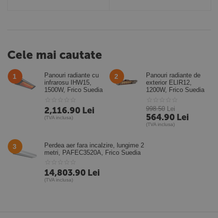
Cele mai cautate
Panouri radiante cu
Panouri radiante de
1
2
infrarosu IHW15,
exterior ELIR12,
1500W, Frico Suedia
1200W, Frico Suedia
2,116.90
Lei
998.50
Lei
564.90
Lei
(TVA inclusa)
(TVA inclusa)
Perdea aer fara incalzire, lungime 2
3
metri, PAFEC3520A, Frico Suedia
14,803.90
Lei
(TVA inclusa)