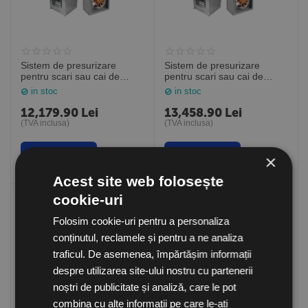
Sistem de presurizare
Sistem de presurizare
pentru scari sau cai de
pentru scari sau cai de
evacuare, KIT
evacuare, KIT
in stoc
in stoc
SOBREPRESION-7100-
SOBREPRESION-7800-
BOX, Sodeca Spania
BOX, Sodeca Spania
12,179.90
Lei
13,458.90
Lei
(TVA inclusa)
(TVA inclusa)
Cumpara
Cumpara
×
Acest site web folosește
cookie-uri
Folosim cookie-uri pentru a personaliza
conținutul, reclamele și pentru a ne analiza
traficul. De asemenea, împărtășim informații
despre utilizarea site-ului nostru cu partenerii
noștri de publicitate și analiză, care le pot
combina cu alte informații pe care le-ați