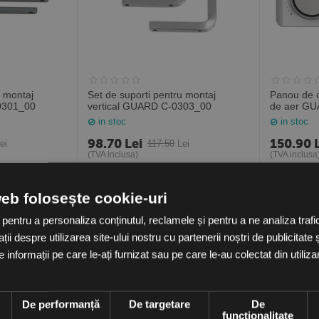
u montaj
Set de suporti pentru montaj
Panou de comanda
0301_00
vertical GUARD C-0303_00
de aer G
COMFOR
in stoc
in stoc
98.70
Lei
150.90
ei
117.50
Lei
(TVA inclusa)
(TVA inclusa
web folosește cookie-uri
-16%
 pentru a personaliza conținutul, reclamele și pentru a ne analiza tra
OFF
i despre utilizarea site-ului nostru cu partenerii noștri de publicitate ș
informații pe care le-ați furnizat sau pe care le-au colectat din utilizare
e
De performanță
De targetare
De
funcţionalitate