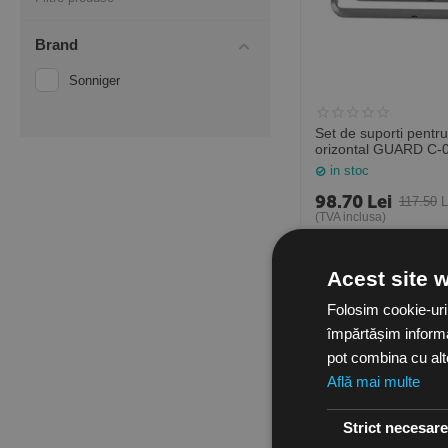
Brand
Sonniger
Set de suporti pentr
orizontal GUARD C-
in stoc
98.70
Lei
117.50
L
(TVA inclusa)
Acest site 
-16%
Folosim cookie-uri
OFF
împărtășim informați
pot combina cu alte 
Află mai multe
Strict necesar