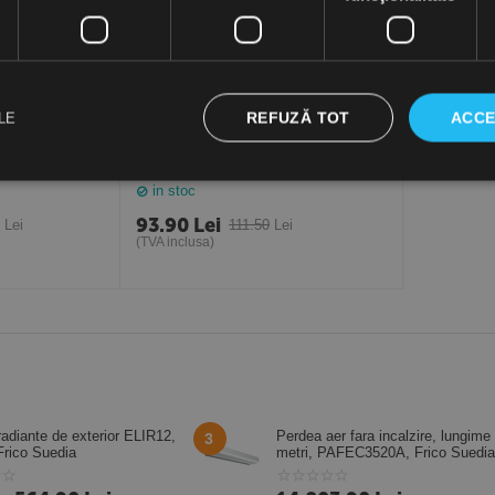
REFUZĂ TOT
ACCE
LE
S Lite M3x1.5
Vana cu 2 cai ½" kvs 2.0 CGA0003
pentru perdelele de aer GUARD
in stoc
93.90
Lei
0
Lei
111.50
Lei
(TVA inclusa)
radiante de exterior ELIR12,
Perdea aer fara incalzire, lungime
3
rico Suedia
metri, PAFEC3520A, Frico Suedia