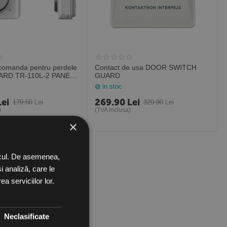
 pentru perdele
Contact de usa DOOR SWITCH
UARD TR-110L-2 PANEL
GUARD
T
in stoc
Lei
269.90
Lei
179.50
Lei
320.90
Lei
)
(TVA inclusa)
×
ficul. De asemenea,
i analiză, care le
a serviciilor lor.
Neclasificate