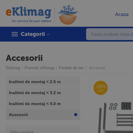
Acasa
Categorii
Accesorii
Eklimag
/
Promotii eKlimag
/
Perdele de aer
/
Accesorii
Inaltimi de montaj < 2.5 m
-16%
OFF
Inaltimi de montaj < 3.2 m
Inaltimi de montaj < 4.0 m
Accesorii
Filtre produse