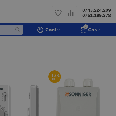
0743.224.209
0751.199.378
0
Cont
Cos
-16%
OFF