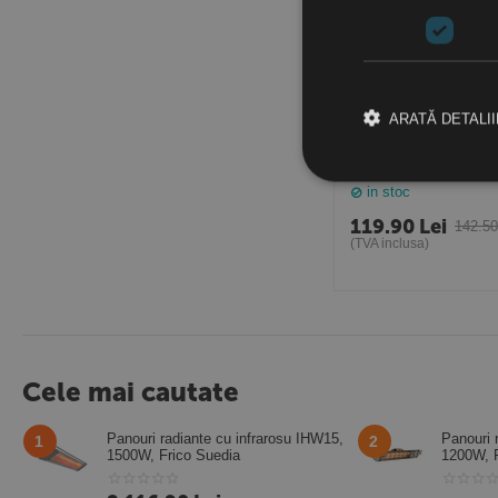
ARATĂ DETALII
Servomotor termic T
pentru vana cu 2 cai
in stoc
119.90
Lei
142.5
(TVA inclusa)
Cele mai cautate
Panouri radiante cu infrarosu IHW15,
Panouri 
1
2
1500W, Frico Suedia
1200W, F