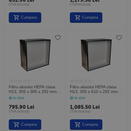
851.90
Lei
1,179.50
Lei
(TVA inclusa)
(TVA inclusa)
Cumpara
Cumpara
Filtru absolut HEPA clasa
Filtru absolut HEPA clasa
H13, 305 x 305 x 292 mm,
H13, 305 x 610 x 292 mm,
MP131212M2, General
MP131224M2, General
in stoc
in stoc
Filter Italia
Filter Italia
795.90
Lei
1,085.50
Lei
(TVA inclusa)
(TVA inclusa)
Cumpara
Cumpara