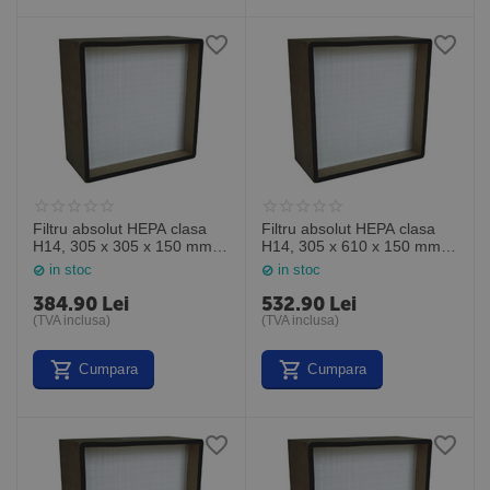
Filtru absolut HEPA clasa
Filtru absolut HEPA clasa
H14, 305 x 305 x 150 mm,
H14, 305 x 610 x 150 mm,
MP14121206, General
MP14122406, General
in stoc
in stoc
Filter Italia
Filter Italia
384.90
Lei
532.90
Lei
(TVA inclusa)
(TVA inclusa)
Cumpara
Cumpara