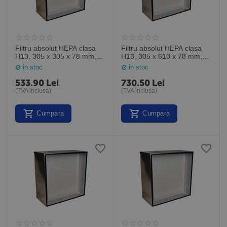
Filtru absolut HEPA clasa
Filtru absolut HEPA clasa
H13, 305 x 305 x 78 mm,
H13, 305 x 610 x 78 mm,
MP131212M3, General
MP131224M3, General
in stoc
in stoc
Filter Italia
Filter Italia
533.90
Lei
730.50
Lei
(TVA inclusa)
(TVA inclusa)
Cumpara
Cumpara