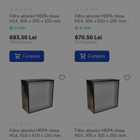
Filtru absolut HEPA clasa
Filtru absolut HEPA clasa
H14, 305 x 305 x 150 mm,
H14, 305 x 610 x 150 mm,
MP141212M6, General
MP141224M6, General
in stoc
in stoc
Filter Italia
Filter Italia
683.50
Lei
870.50
Lei
(TVA inclusa)
(TVA inclusa)
Cumpara
Cumpara
Filtru absolut HEPA clasa
Filtru absolut HEPA clasa
H14, 610 x 610 x 150 mm,
H14, 305 x 305 x 292 mm,