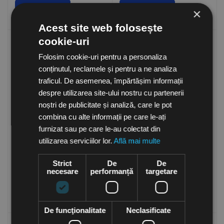
Cumpara
Cumpara
×
Acest site web folosește
cookie-uri
Folosim cookie-uri pentru a personaliza
conținutul, reclamele și pentru a ne analiza
traficul. De asemenea, împărtășim informații
despre utilizarea site-ului nostru cu partenerii
noștri de publicitate și analiză, care le pot
combina cu alte informații pe care le-ați
Filtru absolut HEPA clasa
Filtru absolut HEPA clasa
furnizat sau pe care le-au colectat din
H13, 305 x 305 x 78 mm,
H13, 305 x 610 x 78 mm,
utilizarea serviciilor lor.
Află mai multe
MP13121203, General
MP13122403, General
in stoc
in stoc
Filter Italia
Filter Italia
350.50
Lei
463.50
Lei
Strict
De
De
(TVA inclusa)
(TVA inclusa)
necesare
performanță
targetare
Cumpara
Cumpara
De funcţionalitate
Neclasificate