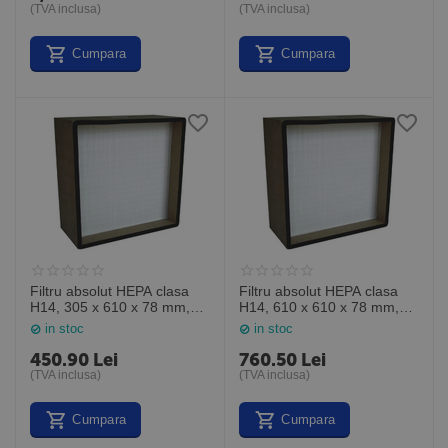
(TVA inclusa)
(TVA inclusa)
Cumpara
Cumpara
Filtru absolut HEPA clasa
Filtru absolut HEPA clasa
H14, 305 x 610 x 78 mm,
H14, 610 x 610 x 78 mm,
MP14122403, General
MP14242403, General
in stoc
in stoc
Filter Italia
Filter Italia
450.90
Lei
760.50
Lei
(TVA inclusa)
(TVA inclusa)
Cumpara
Cumpara