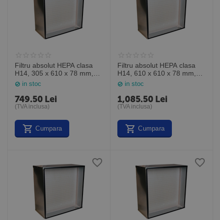
Filtru absolut HEPA clasa
Filtru absolut HEPA clasa
H14, 305 x 610 x 78 mm,
H14, 610 x 610 x 78 mm,
MP141224M3, General
MP142424M3, General
in stoc
in stoc
Filter Italia
Filter Italia
749.50
Lei
1,085.50
Lei
(TVA inclusa)
(TVA inclusa)
Cumpara
Cumpara