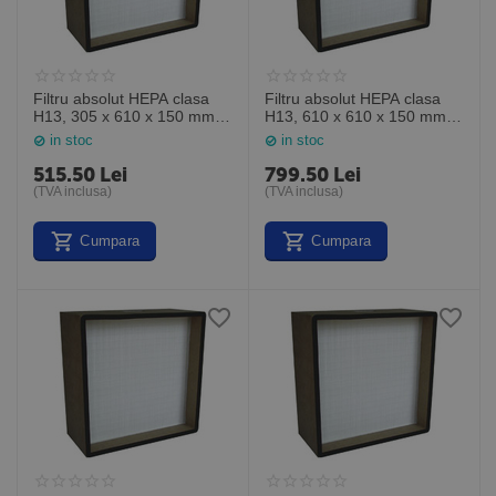
Filtru absolut HEPA clasa
Filtru absolut HEPA clasa
H13, 305 x 610 x 150 mm,
H13, 610 x 610 x 150 mm,
MP13122406, General
MP13242406, General
in stoc
in stoc
Filter Italia
Filter Italia
515.50
Lei
799.50
Lei
(TVA inclusa)
(TVA inclusa)
Cumpara
Cumpara