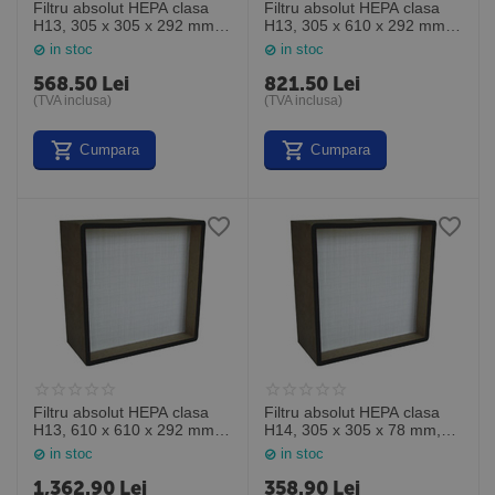
Filtru absolut HEPA clasa
Filtru absolut HEPA clasa
H13, 305 x 305 x 292 mm,
H13, 305 x 610 x 292 mm,
MP13121212, General
MP13122412, General
in stoc
in stoc
Filter Italia
Filter Italia
568.50
Lei
821.50
Lei
(TVA inclusa)
(TVA inclusa)
Cumpara
Cumpara
Filtru absolut HEPA clasa
Filtru absolut HEPA clasa
H13, 610 x 610 x 292 mm,
H14, 305 x 305 x 78 mm,
MP13242412, General
MP14121203, General
in stoc
in stoc
Filter Italia
Filter Italia
1,362.90
Lei
358.90
Lei