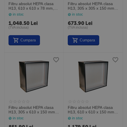
Filtru absolut HEPA clasa
Filtru absolut HEPA clasa
H13, 610 x 610 x 78 mm,
H13, 305 x 305 x 150 mm,
MP132424M3, General
MP131212M6, General
in stoc
in stoc
Filter Italia
Filter Italia
1,048.50
Lei
673.90
Lei
(TVA inclusa)
(TVA inclusa)
Cumpara
Cumpara
Filtru absolut HEPA clasa
Filtru absolut HEPA clasa
H13, 305 x 610 x 150 mm,
H13, 610 x 610 x 150 mm,
MP131224M6, General
MP132424M6, General
in stoc
in stoc
Filter Italia
Filter Italia