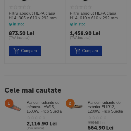
Filtru absolut HEPA clasa
Filtru absolut HEPA clasa
H14, 305 x 610 x 292 mm,
H14, 610 x 610 x 292 mm,
MP14122412, General
MP14242412, General
in stoc
in stoc
Filter Italia
Filter Italia
873.50
Lei
1,458.90
Lei
(TVA inclusa)
(TVA inclusa)
Cumpara
Cumpara
Cele mai cautate
Panouri radiante cu
Panouri radiante de
1
2
infrarosu IHW15,
exterior ELIR12,
1500W, Frico Suedia
1200W, Frico Suedia
2,116.90
Lei
998.50
Lei
564.90
Lei
(TVA inclusa)