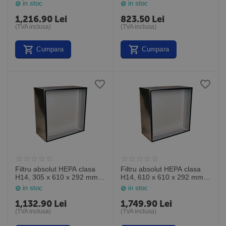
MP142424M6, General
MP141212M2, General
in stoc
in stoc
Filter Italia
Filter Italia
1,216.90
Lei
823.50
Lei
(TVA inclusa)
(TVA inclusa)
Cumpara
Cumpara
Filtru absolut HEPA clasa
Filtru absolut HEPA clasa
H14, 305 x 610 x 292 mm,
H14, 610 x 610 x 292 mm,
MP141224M2, General
MP142424M2, General
in stoc
in stoc
Filter Italia
Filter Italia
1,132.90
Lei
1,749.90
Lei
(TVA inclusa)
(TVA inclusa)