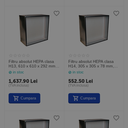
Filtru absolut HEPA clasa
Filtru absolut HEPA clasa
H13, 610 x 610 x 292 mm,
H14, 305 x 305 x 78 mm,
MP132424M2, General
MP141212M3, General
in stoc
in stoc
Filter Italia
Filter Italia
1,637.90
Lei
552.50
Lei
(TVA inclusa)
(TVA inclusa)
Cumpara
Cumpara