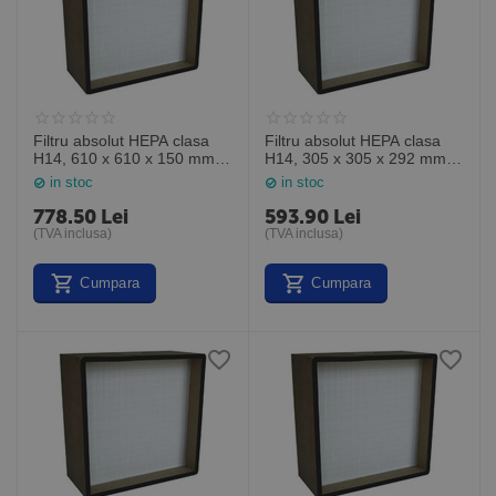
Filtru absolut HEPA clasa
Filtru absolut HEPA clasa
H14, 610 x 610 x 150 mm,
H14, 305 x 305 x 292 mm,
MP14242406, General
MP14121212, General
in stoc
in stoc
Filter Italia
Filter Italia
778.50
Lei
593.90
Lei
(TVA inclusa)
(TVA inclusa)
Cumpara
Cumpara