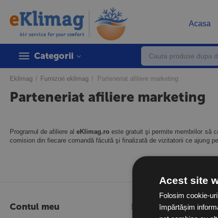
Acasa
Categorii
Eklimag
/
Furnizori eklimag
/
Parteneriat afiliere marketing
Parteneriat afiliere marketing
Programul de afiliere al
eKlimag.ro
este gratuit şi permite membrilor să câ
comision din fiecare comandă făcută şi finalizată de vizitatorii ce ajung pe 
Acest site 
Folosim cookie-uri
Contul meu
Informații utile
împărtășim informați