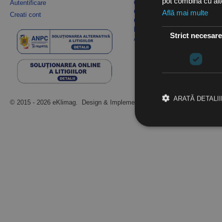
pot combina cu alte 
Autentificare
Cum cumpar
Cum platesc
Află mai multe
Creati cont
Cum returnez
Politica de cookie-uri
Strict necesar
ANPC
ARATĂ DETALII
© 2015 - 2026 eKlimag. Design & Implementare
netSEO