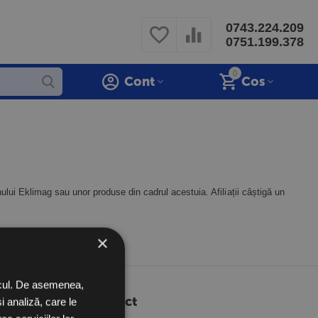
0743.224.209
0751.199.378
0
Cont
Cos
nului Eklimag sau unor produse din cadrul acestuia. Afiliații câștigă un
×
ficul. De asemenea,
Contact
i analiză, care le