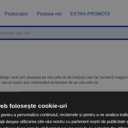
Producatori
Produse noi
EXTRA-PROMOTII
știge venit prin plasarea pe site-urile lor de link(uri) care fac reclamă magazi
site-ul nostru prin intermediul reclamelor de pe site-urile lor.
web folosește cookie-uri
 pentru a personaliza conținutul, reclamele și pentru a ne analiza tra
Eklimag
Servicii Extra
i despre utilizarea site-ului nostru cu partenerii noștri de publicitate ș