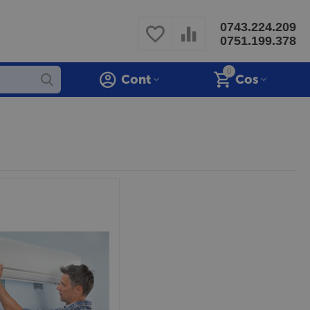
0743.224.209
0751.199.378
0
Cont
Cos