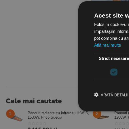
Acest site 
Folosim cookie-uri
împărtășim informați
pot combina cu alte 
Pachet serviciu de in
conditionat pentru a
Află mai multe
9.000 – 12.000 BTU
in stoc
1,235.00
Lei
Strict necesar
(TVA inclusa)
ARATĂ DETALII
Cele mai cautate
Panouri radiante cu infrarosu IHW15,
Panouri 
1
2
1500W, Frico Suedia
1200W, F