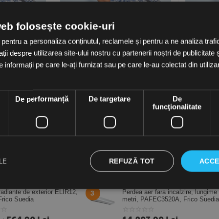
web folosește cookie-uri
 pentru a personaliza conținutul, reclamele și pentru a ne analiza tra
i despre utilizarea site-ului nostru cu partenerii noștri de publicitate ș
informații pe care le-ați furnizat sau pe care le-au colectat din utilizare
stalare aer
Pachet serviciu de instalare aer
Pachet serv
parate de
conditionat pentru aparate de
conditiona
/h
21.000 – 24.000 BTU/h
18.000 BT
in stoc
in stoc
2,160.00
Lei
1,290.0
e
De performanță
De targetare
De
funcţionalitate
(TVA inclusa)
(TVA inclusa
REFUZĂ TOT
ACCE
LE
radiante de exterior ELIR12,
Perdea aer fara incalzire, lungime
3
rico Suedia
metri, PAFEC3520A, Frico Suedia