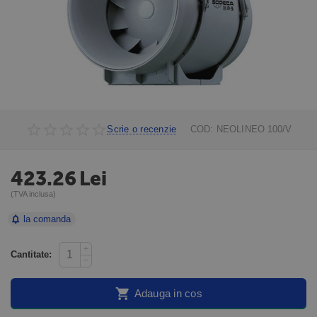
Scrie o recenzie
COD:
NEOLINEO 100/V
423.26
Lei
(TVA inclusa)
la comanda
+
Cantitate:
−
Adauga in cos