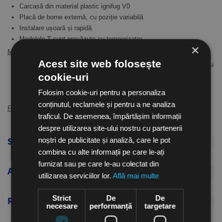
Carcasă din material plastic ignifug V0
Placă de borne externă, cu poziție variabilă
Instalare ușoară și rapidă
Modelele T sunt prevăzute cu temporizator
×
Motor
:
Acest site web folosește
Motoare cu durată lungă de viață. Protecție IPX4. Cu două viteze și
turație variabilă
cookie-uri
Monofazat 230 V/50 Hz
Folosim cookie-uri pentru a personaliza
Temperaturi de lucru: -10°C...+60°C
conținutul, reclamele și pentru a ne analiza
Finisaj
:
traficul. De asemenea, împărtășim informații
Fabricat din plastic ignifug V0 alb
despre utilizarea site-ului nostru cu partenerii
noștri de publicitate și analiză, care le pot
Specificatii tehnice
combina cu alte informații pe care le-ați
furnizat sau pe care le-au colectat din
Atașamente
utilizarea serviciilor lor.
Află mai multe
Strict
De
De
Recenzii produs
necesare
performanță
targetare